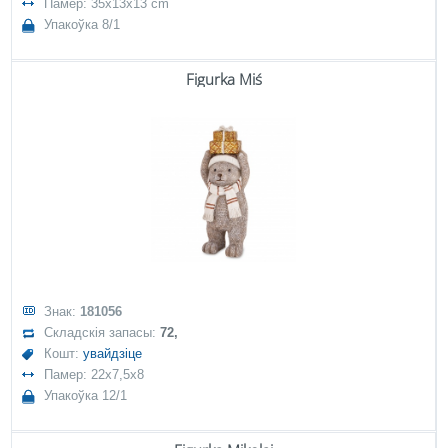
Памер: 35x13x13 cm
Упакоўка 8/1
Figurka Miś
Знак:
181056
Складскія запасы:
72,
Кошт:
увайдзіце
Памер: 22x7,5x8
Упакоўка 12/1