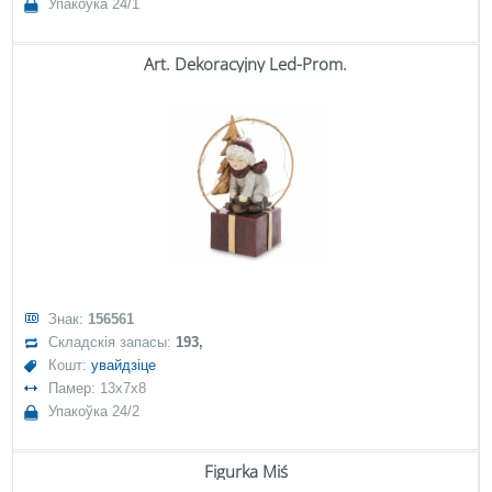
Упакоўка 24/1
Art. Dekoracyjny Led-Prom.
Знак:
156561
Складскія запасы:
193,
Кошт:
увайдзіце
Памер: 13x7x8
Упакоўка 24/2
Figurka Miś