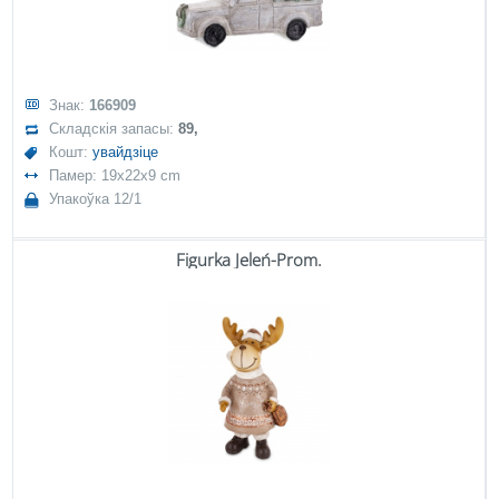
Знак:
166909
Складскія запасы:
89,
Кошт:
увайдзіце
Памер: 19x22x9 cm
Упакоўка 12/1
Figurka Jeleń-Prom.