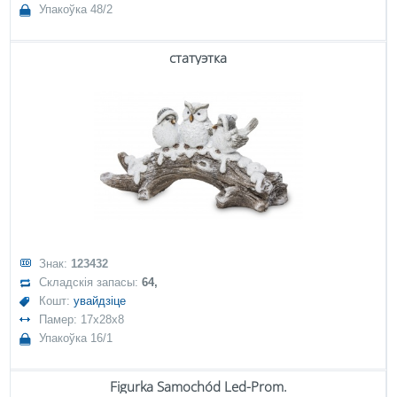
Упакоўка 48/2
статуэтка
Знак:
123432
Складскія запасы:
64,
Кошт:
увайдзіце
Памер: 17x28x8
Упакоўка 16/1
Figurka Samochód Led-Prom.