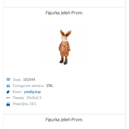
Figurka Jeleń-Prom.
Знак:
181044
Складскія запасы:
150,
Кошт:
увайдзіце
Памер: 20x8x6,5
Упакоўка 24/1
Figurka Jeleń-Prom.