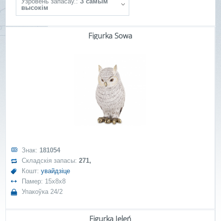
Ўзровень запасаў.:
З самым
высокім
Figurka Sowa
Знак:
181054
Складскія запасы:
271,
Кошт:
увайдзіце
Памер: 15x8x8
Упакоўка 24/2
Figurka Jeleń