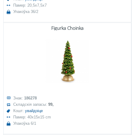
Памер: 20,5x7,5x7
Упакоўка 36/2
Figurka Choinka
Знак:
186278
Складскія запасы:
99,
Кошт:
увайдзіце
Памер: 40x15x15 cm
Упакоўка 6/1