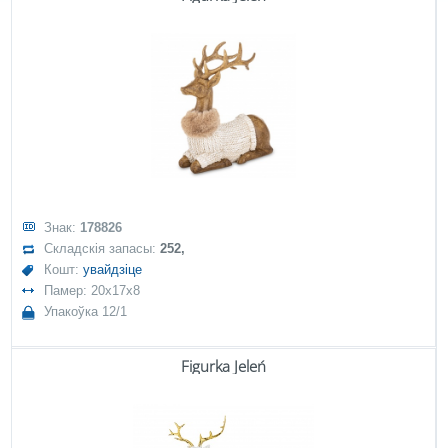
Знак:
178826
Складскія запасы:
252,
Кошт:
увайдзіце
Памер: 20x17x8
Упакоўка 12/1
Figurka Jeleń