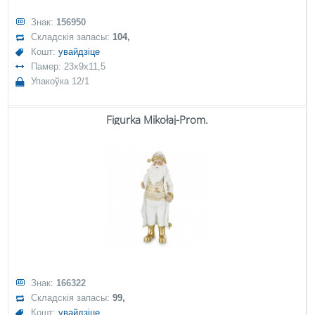
Знак:
156950
Складскія запасы:
104,
Кошт:
увайдзіце
Памер: 23x9x11,5
Упакоўка 12/1
Figurka Mikołaj-Prom.
Знак:
166322
Складскія запасы:
99,
Кошт:
увайдзіце