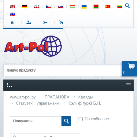
0
www.art-pol.by
ПРАПАНОВА
Каляды
Статуэткі і ўпрыгажэнні
Кэлі фігуркі Б.Н.
Прасоўванне