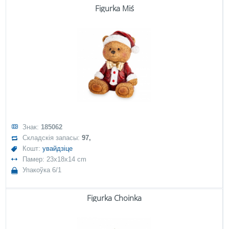
Figurka Miś
Знак:
185062
Складскія запасы:
97,
Кошт:
увайдзіце
Памер: 23x18x14 cm
Упакоўка 6/1
Figurka Choinka