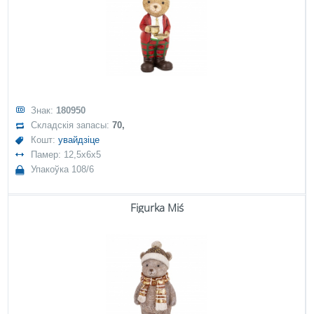
Знак:
180950
Складскія запасы:
70,
Кошт:
увайдзіце
Памер: 12,5x6x5
Упакоўка 108/6
Figurka Miś