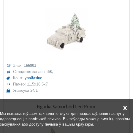
Знак:
166903
Складскія запасы:
58,
Кошт:
увайдзіце
Памер: 11,5x16,5x7
Упакоўка 24/1
x
Figurka Samochód Led-Prom.
Мы выкарыстоўваем тэхналогію «кук» для прадастаўлення паслуг у
адпаведнасці з палітыкай печыва. Вы заўсёды можаце змяніць правілы
захоўвання або доступу печыва ў вашым браўзэры.