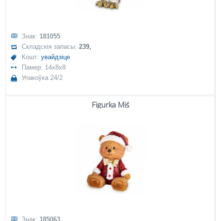
Знак:
181055
Складскія запасы:
239,
Кошт:
увайдзіце
Памер: 14x8x8
Упакоўка 24/2
Figurka Miś
Знак:
185063