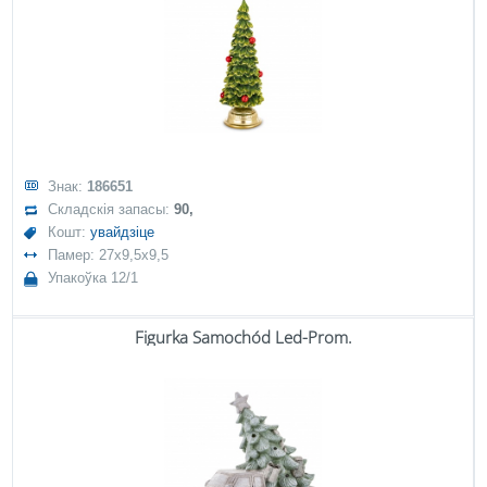
Знак:
186651
Складскія запасы:
90,
Кошт:
увайдзіце
Памер: 27x9,5x9,5
Упакоўка 12/1
Figurka Samochód Led-Prom.