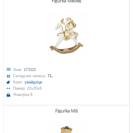
Figurka Mikołaj
Знак:
173112
Складскія запасы:
71,
Кошт:
увайдзіце
Памер: 22x20x8
Упакоўка 8
Figurka Miś