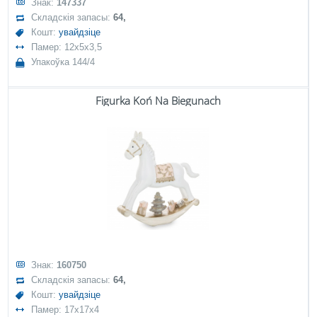
Знак:
147337
Складскія запасы:
64,
Кошт:
увайдзіце
Памер: 12x5x3,5
Упакоўка 144/4
Figurka Koń Na Biegunach
Знак:
160750
Складскія запасы:
64,
Кошт:
увайдзіце
Памер: 17x17x4