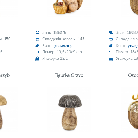
Знак:
186276
Знак:
18080
ы:
150,
Складскія запасы:
143,
Складскія 
Кошт:
увайдзіце
Кошт:
увайд
,5
Памер: 19,5x20x9 cm
Памер: 13x8
Упакоўка 12/1
Упакоўка 18
Grzyb
Figurka Grzyb
Ozdo