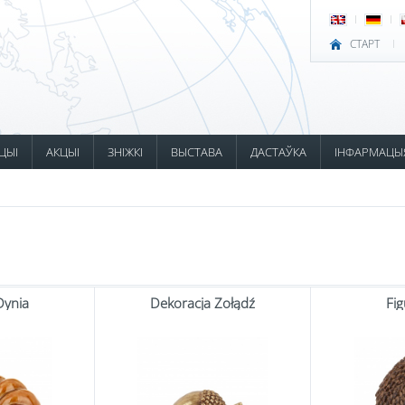
СТАРТ
ЦЫІ
АКЦЫІ
ЗНІЖКІ
ВЫСТАВА
ДАСТАЎКА
ІНФАРМАЦЫ
Dynia
Dekoracja Żołądź
Fig