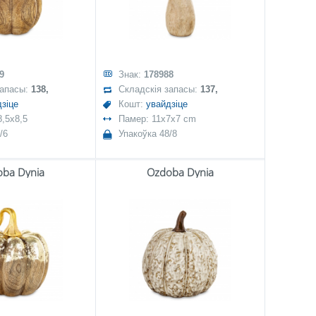
9
Знак:
178988
запасы:
138,
Складскія запасы:
137,
зіце
Кошт:
увайдзіце
,5x8,5
Памер: 11x7x7 cm
/6
Упакоўка 48/8
ba Dynia
Ozdoba Dynia