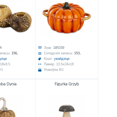
4
Знак:
185330
запасы:
156,
Складскія запасы:
153,
зіце
Кошт:
увайдзіце
18x8,5
Памер: 13,5x24x18
/1
Упакоўка 8/1
ba Dynia
Figurka Grzyb