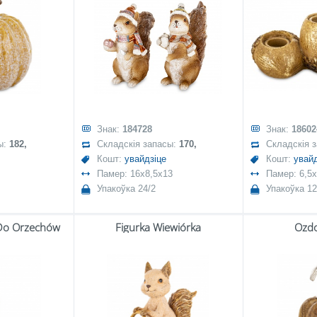
Знак:
184728
Знак:
18602
ы:
182,
Складскія запасы:
170,
Складскія 
Кошт:
увайдзіце
Кошт:
увайд
Памер: 16x8,5x13
Памер: 6,5x
Упакоўка 24/2
Упакоўка 12
 Do Orzechów
Figurka Wiewiórka
Ozdo