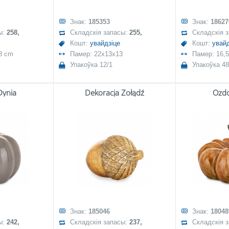
Знак:
185353
Знак:
18627
ы:
258,
Складскія запасы:
255,
Складскія 
Кошт:
увайдзіце
Кошт:
увайд
8 cm
Памер: 22x13x13
Памер: 16,
Упакоўка 12/1
Упакоўка 48
Dynia
Dekoracja Żołądź
Ozdo
Знак:
185046
Знак:
18048
ы:
242,
Складскія запасы:
237,
Складскія 