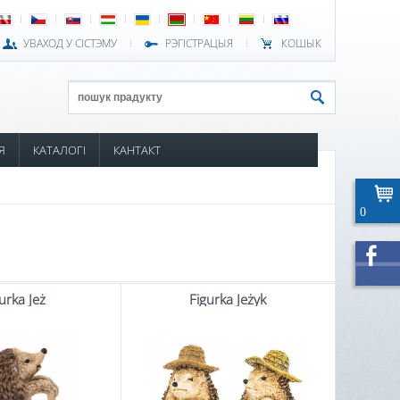
УВАХОД У СІСТЭМУ
РЭГІСТРАЦЫЯ
КОШЫК
Я
КАТАЛОГІ
КАНТАКТ
0
urka Jeż
Figurka Jeżyk