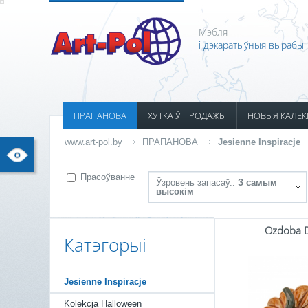
Мэбля
і дэкаратыўныя вырабы
ПРАПАНОВА
ХУТКА Ў ПРОДАЖЫ
НОВЫЯ КАЛЕК
www.art-pol.by
ПРАПАНОВА
Jesienne Inspiracje
Прасоўванне
Ўзровень запасаў.:
З самым
высокім
Ozdoba 
Катэгорыі
Jesienne Inspiracje
Kolekcja Halloween