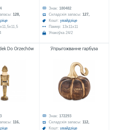
4
Знак:
180482
запасы:
128,
Складскія запасы:
127,
зіце
Кошт:
увайдзіце
x11,5x11,5
Памер: 13x11x11
4
Упакоўка 24/2
adek Do Orzechów
Ўпрыгожванне гарбуза
3
Знак:
172293
запасы:
116,
Складскія запасы:
112,
зіце
Кошт:
увайдзіце