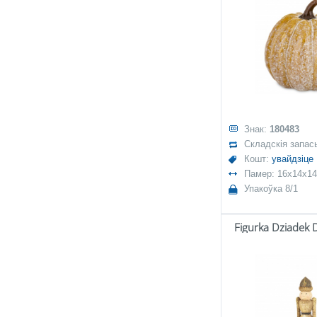
Знак:
180483
Складскія запас
Кошт:
увайдзіце
Памер: 16x14x14
Упакоўка 8/1
Figurka Dziadek