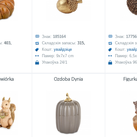
Знак:
185164
Знак:
17756
ы:
403,
Складскія запасы:
315,
Складскія 
Кошт:
увайдзіце
Кошт:
увайд
Памер: 9x7x7 cm
Памер: 6,5
Упакоўка 24/1
Упакоўка 96
ewiórka
Ozdoba Dynia
Figurk