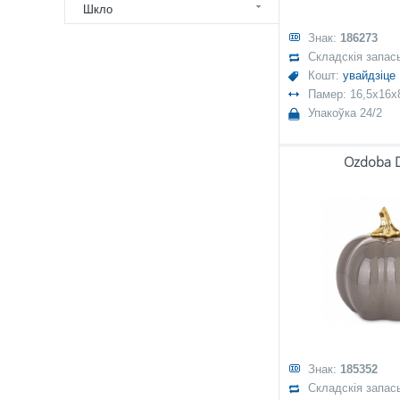
Шкло
Знак:
186273
Складскія запас
Кошт:
увайдзіце
Памер: 16,5x16x
Упакоўка 24/2
Ozdoba 
Знак:
185352
Складскія запас