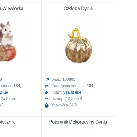
a Wiewiórka
Ozdoba Dynia
9
Знак:
180805
запасы:
184,
Складскія запасы:
184,
зіце
Кошт:
увайдзіце
12x10 cm
Памер: 10,5x8x8
/2
Упакоўка 24/8
iecznik
Pojemnik Dekoracyjny Dynia