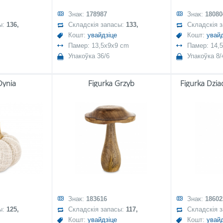
Знак:
178987
Знак:
18080
ы:
136,
Складскія запасы:
133,
Складскія 
Кошт:
увайдзіце
Кошт:
увайд
Памер: 13,5x9x9 cm
Памер: 14,5
Упакоўка 36/6
Упакоўка 8/
Dynia
Figurka Grzyb
Figurka Dzi
Знак:
183616
Знак:
18602
ы:
125,
Складскія запасы:
117,
Складскія 
Кошт:
увайдзіце
Кошт:
увайд