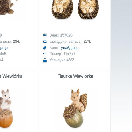
0
Знак:
157626
запасы:
294,
Складскія запасы:
274,
зіце
Кошт:
увайдзіце
x4x5
Памер: 11x7x7
/4
Упакоўка 48/2
a Wiewiórka
Figurka Wiewiórka