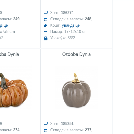
0
Знак:
186274
запасы:
249,
Складскія запасы:
248,
зіце
Кошт:
увайдзіце
5x7x8 cm
Памер: 17x12x10 cm
/2
Упакоўка 36/2
ba Dynia
Ozdoba Dynia
9
Знак:
185351
запасы:
234,
Складскія запасы:
233,