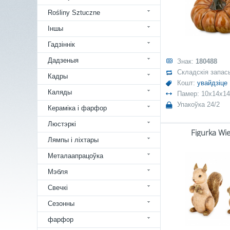
Rośliny Sztuczne
Іншы
Гадзіннік
Дадзеныя
Знак:
180488
Складскія запас
Кадры
Кошт:
увайдзіце
Каляды
Памер: 10x14x14
Упакоўка 24/2
Кераміка і фарфор
Люстэркі
Figurka Wi
Лямпы і ліхтары
Металаапрацоўка
Мэбля
Свечкі
Сезонны
фарфор