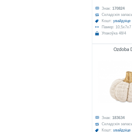
Знак:
170824
Складскія запас
Кошт:
увайдзіце
Памер: 10,5x7x7
Упакоўка 48/4
Ozdoba 
Знак:
183634
Складскія запас
Кошт:
увайдзіце