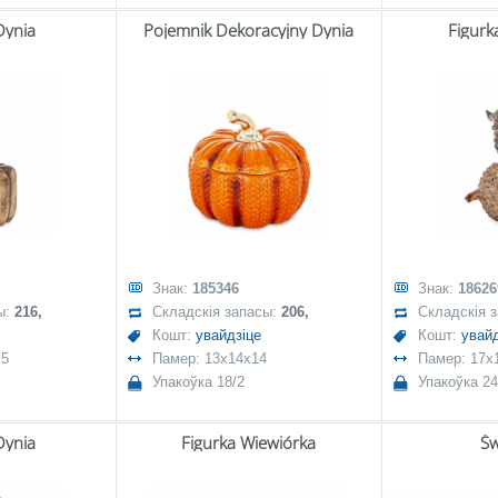
Dynia
Pojemnik Dekoracyjny Dynia
Figurk
Знак:
185346
Знак:
18626
ы:
216,
Складскія запасы:
206,
Складскія 
Кошт:
увайдзіце
Кошт:
увайд
,5
Памер: 13x14x14
Памер: 17x
Упакоўка 18/2
Упакоўка 24
Dynia
Figurka Wiewiórka
Św