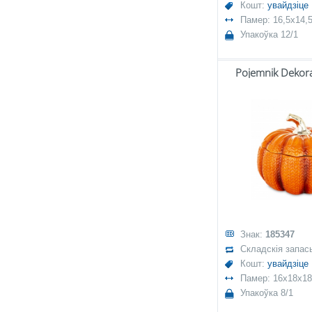
Кошт:
увайдзіце
Памер: 16,5x14,
Упакоўка 12/1
Pojemnik Dekora
Знак:
185347
Складскія запас
Кошт:
увайдзіце
Памер: 16x18x18
Упакоўка 8/1