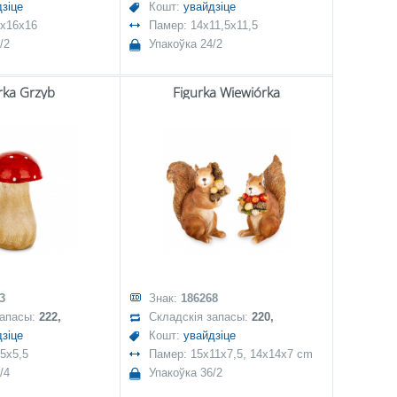
зіце
Кошт:
увайдзіце
5x16x16
Памер: 14x11,5x11,5
/2
Упакоўка 24/2
rka Grzyb
Figurka Wiewiórka
3
Знак:
186268
запасы:
222,
Складскія запасы:
220,
зіце
Кошт:
увайдзіце
5x5,5
Памер: 15x11x7,5, 14x14x7 cm
/4
Упакоўка 36/2