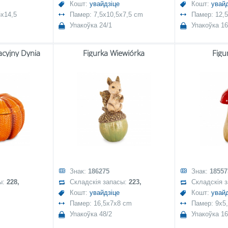
Кошт:
увайдзіце
Кошт:
увайд
5x14,5
Памер: 7,5x10,5x7,5 cm
Памер: 12,
Упакоўка 24/1
Упакоўка 16
cyjny Dynia
Figurka Wiewiórka
Figu
Знак:
186275
Знак:
18557
ы:
228,
Складскія запасы:
223,
Складскія 
Кошт:
увайдзіце
Кошт:
увайд
Памер: 16,5x7x8 cm
Памер: 9x5,
Упакоўка 48/2
Упакоўка 16