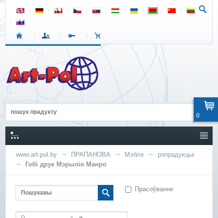
0
www.art-pol.by
ПРАПАНОВА
Мэбля
рэпрадукцыі
Гобі друк Мэрылін Манро
Прасоўванне