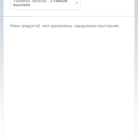
Ўзровень запасаў.:
З самым
высокім
Няма прадуктаў, якія адказваюць зададзеным крытэрыям.