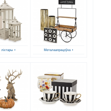
 ліхтары
Металаапрацоўка