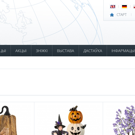
СТАРТ
ЦЫІ
АКЦЫІ
ЗНІЖКІ
ВЫСТАВА
ДАСТАЎКА
ІНФАРМАЦЫ