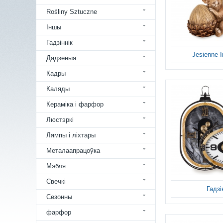
Rośliny Sztuczne
Іншы
Гадзіннік
Jesienne I
Дадзеныя
Кадры
Каляды
Кераміка і фарфор
Люстэркі
Лямпы і ліхтары
Металаапрацоўка
Мэбля
Свечкі
Гадзі
Сезонны
фарфор