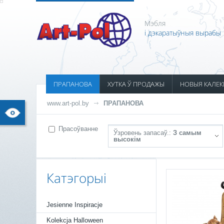
Мэбля
і дэкаратыўныя вырабы
ПРАПАНОВА
ХУТКА Ў ПРОДАЖЫ
НОВЫЯ КАЛЕК
www.art-pol.by
ПРАПАНОВА
Прасоўванне
Ўзровень запасаў.:
З самым
высокім
Катэгорыі
Jesienne Inspiracje
Kolekcja Halloween