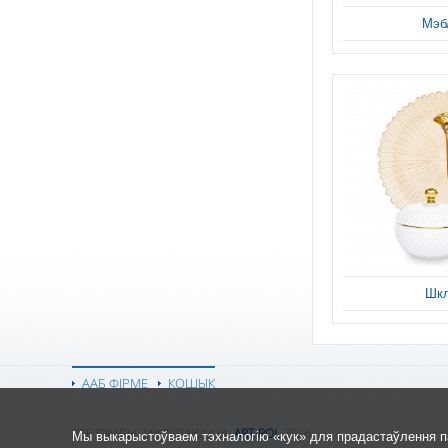
Мэб
Шк
ААБ ФІРМЕ
КОШЫК
УСЕ ПРАВЫ ЗАХОЎВАЮЦЦА,
ART-POL
2026.
Мы выкарыстоўваем тэхналогію «кук» для прадастаўлення па