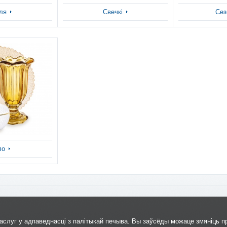
ля
Свечкі
Сез
ло
слуг у адпаведнасці з палітыкай печыва. Вы заўсёды можаце змяніць п