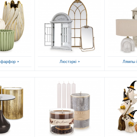
і фарфор
Люстэркі
Лямпы і