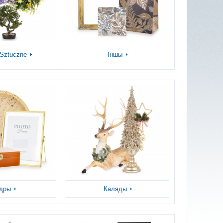
 Sztuczne
Іншы
дры
Каляды