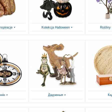
nspiracje
Kolekcja Halloween
Rośliny
ннік
Дадзеныя
Ка