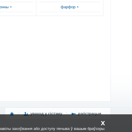
онны
фарфор
уваход у сістэму
рэгістрацыя
x
равілы захоўвання або доступу печыва ў вашым браўзэры.