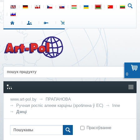
0
www.art-pol.by
ПРАПАНОВА
Ручная роспіс алеем карціны (зроблена ў ЕС)
Inne
Дзеці
Прасоўванне