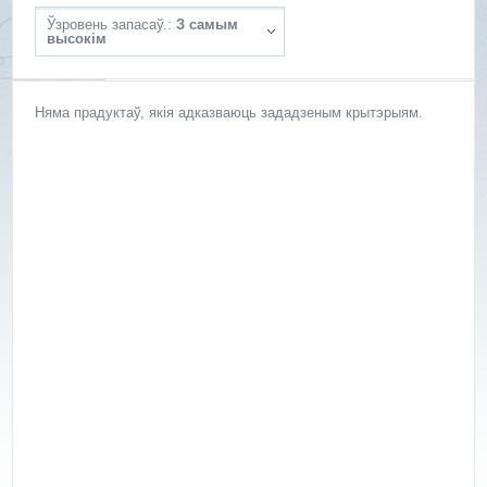
Ўзровень запасаў.:
З самым
высокім
Няма прадуктаў, якія адказваюць зададзеным крытэрыям.