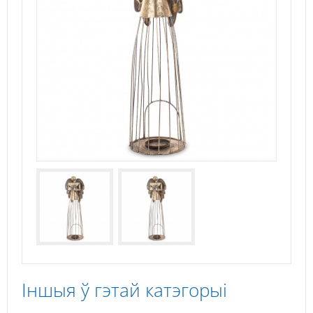
Іншыя ў гэтай катэгорыі