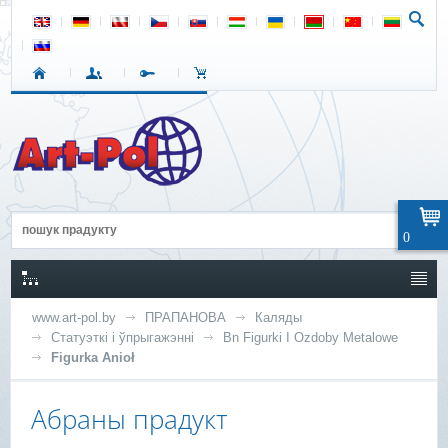
0
www.art-pol.by
ПРАПАНОВА
Каляды
Статуэткі і ўпрыгажэнні
Bn Figurki I Ozdoby Metalowe
Figurka Anioł
Абраны прадукт