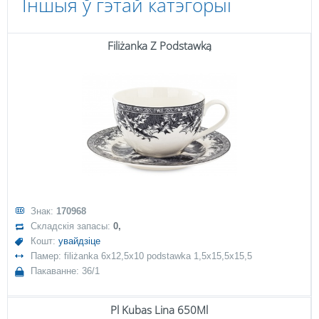
Іншыя ў гэтай катэгорыі
Filiżanka Z Podstawką
Знак:
170968
Складскія запасы:
0,
Кошт:
увайдзіце
Памер: filiżanka 6x12,5x10 podstawka 1,5x15,5x15,5
Пакаванне: 36/1
Pl Kubas Lina 650Ml