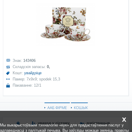
Знак:
143406
Складскія запасы:
0,
Кошт:
увайдзіце
Памер: 7x9x9; spodek 15,3
Пакаванне: 12/1
ААБ ФІРМЕ
КОШЫК
x
уваход у сістэму
рэгістрацыя
Мы выкарыстоўваем тэхналогію «кук» для прадастаўлення паслуг у
адпаведнасці з палітыкай печыва. Вы заўсёды можаце змяніць правілы