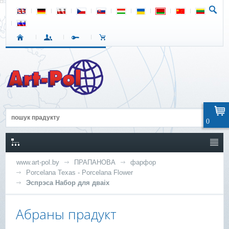
0
www.art-pol.by
ПРАПАНОВА
фарфор
Porcelana Texas - Porcelana Flower
Эспрэса Набор для дваіх
Абраны прадукт