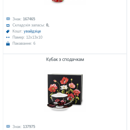
Знак:
167465
Складскія запасы:
0,
Кошт:
увайдзіце
Памер: 12x13x10
Пакаванне: 6
Кубак з сподачкам
Знак:
137975