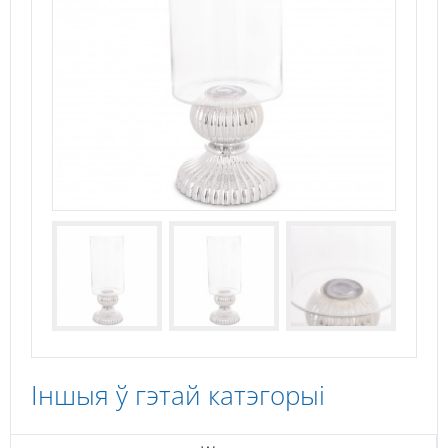
Іншыя ў гэтай катэгорыі