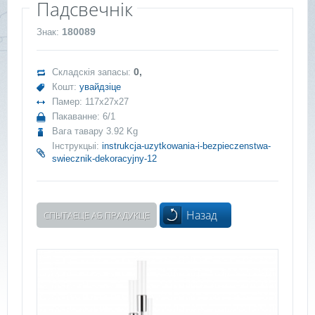
Падсвечнік
180089
Знак:
0,
Складскія запасы:
Кошт:
увайдзіце
Памер: 117x27x27
Пакаванне: 6/1
Вага тавару 3.92 Kg
Інструкцыі:
instrukcja-uzytkowania-i-bezpieczenstwa-
swiecznik-dekoracyjny-12
Назад
СПЫТАЕЦЕ АБ ПРАДУКЦЕ