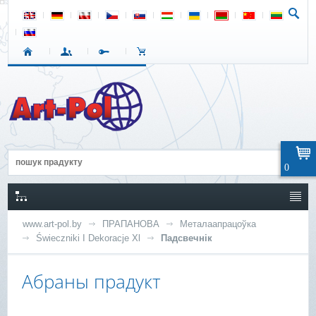
0
www.art-pol.by
ПРАПАНОВА
Металаапрацоўка
Świeczniki I Dekoracje Xl
Падсвечнік
Абраны прадукт