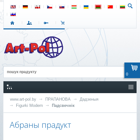
0
www.art-pol.by
ПРАПАНОВА
Дадзеныя
Figurki Modern
Падсвечнік
Абраны прадукт