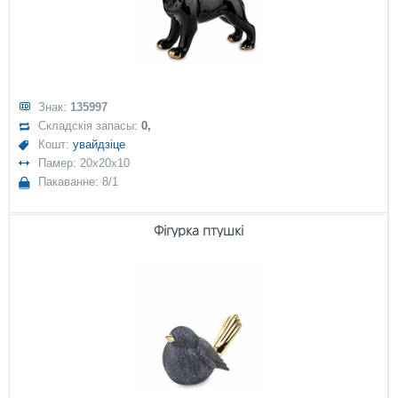
Знак:
135997
Складскія запасы:
0,
Кошт:
увайдзіце
Памер: 20x20x10
Пакаванне: 8/1
Фігурка птушкі