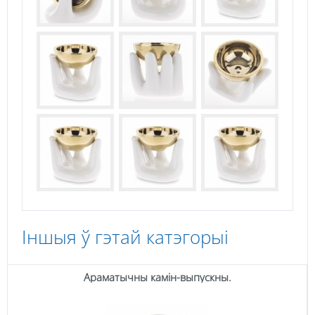
Іншыя ў гэтай катэгорыі
Араматычны камін-выпускны.