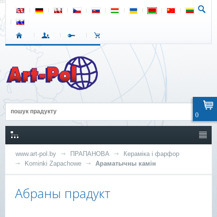
0
www.art-pol.by
ПРАПАНОВА
Кераміка і фарфор
Kominki Zapachowe
Араматычны камін
Абраны прадукт