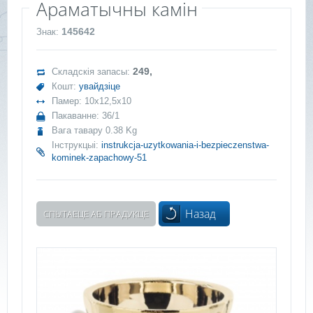
Араматычны камін
145642
Знак:
249,
Складскія запасы:
Кошт:
увайдзіце
Памер: 10x12,5x10
Пакаванне: 36/1
Вага тавару 0.38 Kg
Інструкцыі:
instrukcja-uzytkowania-i-bezpieczenstwa-
kominek-zapachowy-51
Назад
СПЫТАЕЦЕ АБ ПРАДУКЦЕ