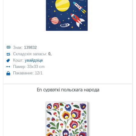
Знак:
139832
Складскія запасы:
0,
Кошт:
увайдзіце
Памер: 33x33 cm
Пакаванне: 12/1
En сурвэткі польскага народа