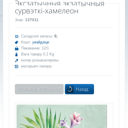
Эксзатычныя экзатычныя
сурвэткі-хамелеон
137011
Знак:
0,
Складскія запасы:
Кошт:
увайдзіце
Пакаванне: 12/1
Вага тавару 0.2 Kg
колер рознакаляровы
матэрыял папера
Назад
СПЫТАЕЦЕ АБ ПРАДУКЦЕ