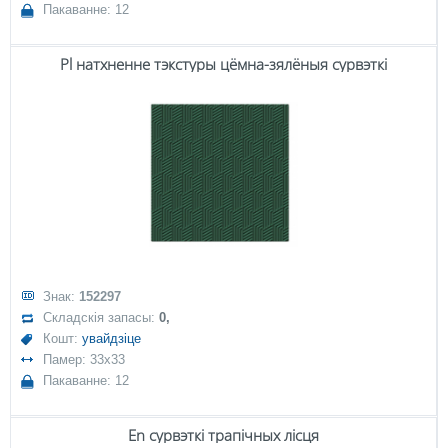
Пакаванне: 12
Pl натхненне тэкстуры цёмна-зялёныя сурвэткі
Знак:
152297
Складскія запасы:
0,
Кошт:
увайдзіце
Памер: 33x33
Пакаванне: 12
En сурвэткі трапічных лісця