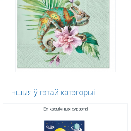
Іншыя ў гэтай катэгорыі
En касмічныя сурвэткі