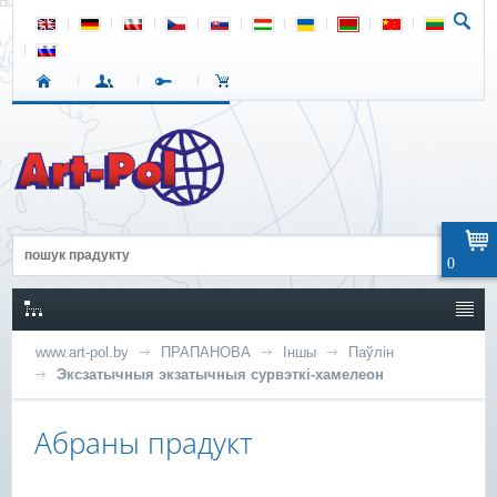
0
www.art-pol.by
ПРАПАНОВА
Іншы
Паўлін
Эксзатычныя экзатычныя сурвэткі-хамелеон
Абраны прадукт