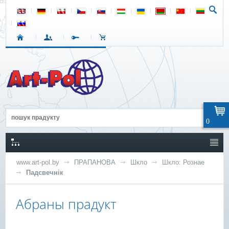
0
www.art-pol.by
ПРАПАНОВА
Шкло
Шкло: Рознае
Падсвечнік
Абраны прадукт