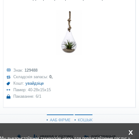
Знак:
129488
Складскія запасы:
0,
Кошт:
увайдзіце
Памер: 40-28x15x15
Пакаванне: 6/1
ААБ ФІРМЕ
КОШЫК
x
уваход у сістэму
рэгістрацыя
Мы выкарыстоўваем тэхналогію «кук» для прадастаўлення паслуг у