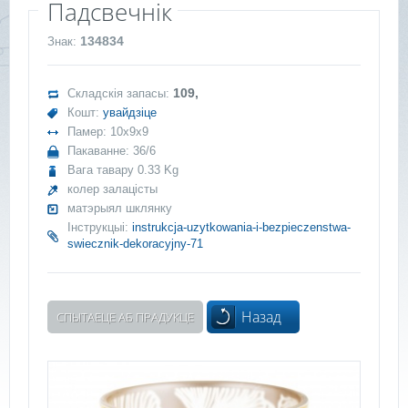
Падсвечнік
134834
Знак:
109,
Складскія запасы:
Кошт:
увайдзіце
Памер: 10x9x9
Пакаванне: 36/6
Вага тавару 0.33 Kg
колер залацісты
матэрыял шклянку
Інструкцыі:
instrukcja-uzytkowania-i-bezpieczenstwa-
swiecznik-dekoracyjny-71
Назад
СПЫТАЕЦЕ АБ ПРАДУКЦЕ