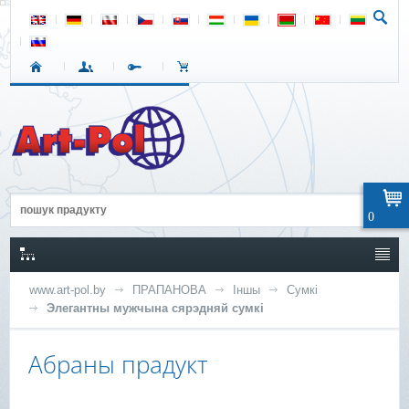
0
www.art-pol.by
ПРАПАНОВА
Іншы
Сумкі
Элегантны мужчына сярэдняй сумкі
Абраны прадукт