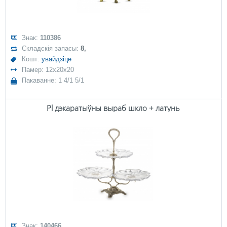
Знак:
110386
Складскія запасы:
8,
Кошт:
увайдзіце
Памер: 12x20x20
Пакаванне: 1 4/1 5/1
Pl дэкаратыўны выраб шкло + латунь
Знак:
140466