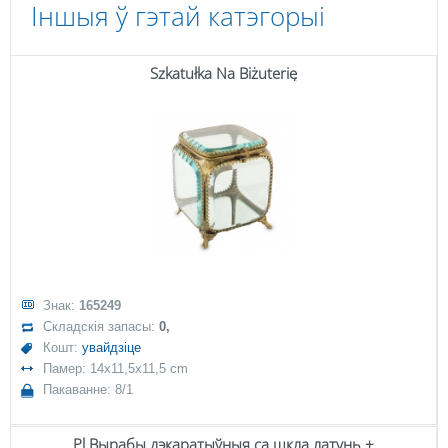
Іншыя ў гэтай катэгорыі
Szkatułka Na Biżuterię
Знак:
165249
Складскія запасы:
0,
Кошт:
увайдзіце
Памер: 14x11,5x11,5 cm
Пакаванне: 8/1
Pl Вырабы дэкаратыўныя са шкла латунь +