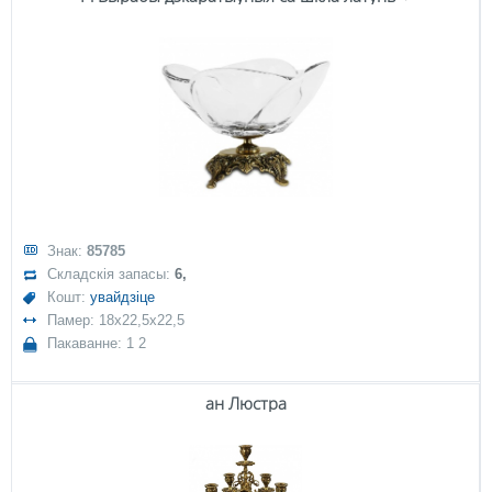
Знак:
85785
Складскія запасы:
6,
Кошт:
увайдзіце
Памер: 18x22,5x22,5
Пакаванне: 1 2
ан Люстра