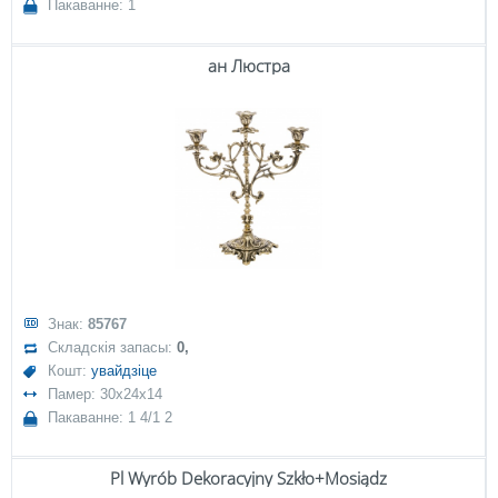
Пакаванне: 1
ан Люстра
Знак:
85767
Складскія запасы:
0,
Кошт:
увайдзіце
Памер: 30x24x14
Пакаванне: 1 4/1 2
Pl Wyrób Dekoracyjny Szkło+Mosiądz