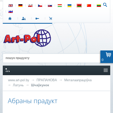
0
www.art-pol.by
ПРАПАНОВА
Металаапрацоўка
Латунь
Шчаўкунок
Абраны прадукт