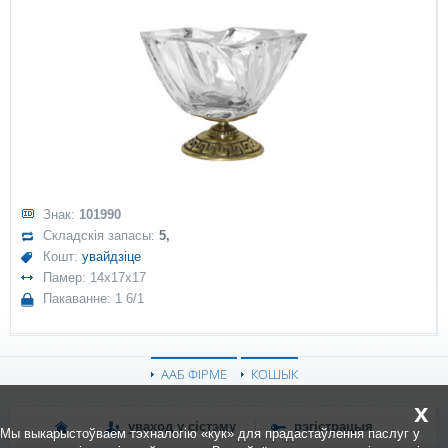
Знак:
101990
Складскія запасы:
5,
Кошт:
увайдзіце
Памер: 14x17x17
Пакаванне: 1 6/1
ААБ ФІРМЕ
КОШЫК
x
уваход у сістэму
рэгістрацыя
Мы выкарыстоўваем тэхналогію «кук» для прадастаўлення паслуг у