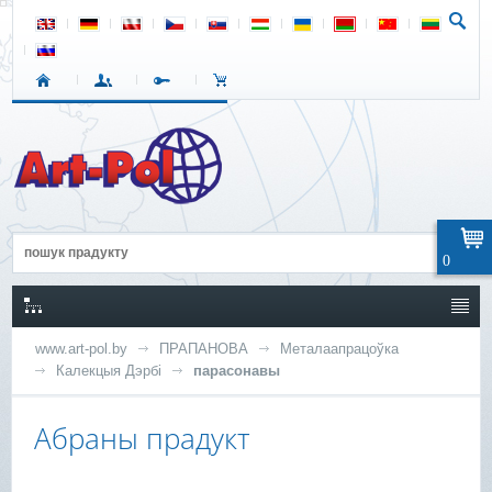
0
www.art-pol.by
ПРАПАНОВА
Металаапрацоўка
Калекцыя Дэрбі
парасонавы
Абраны прадукт