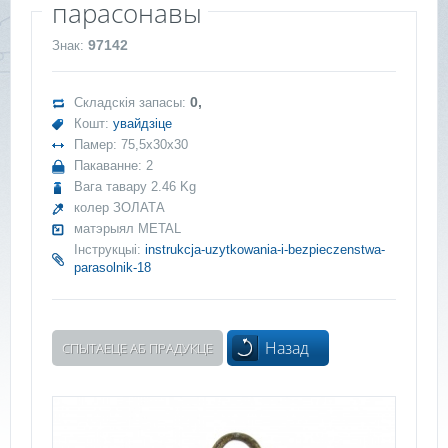
парасонавы
97142
Знак:
0,
Складскія запасы:
Кошт:
увайдзіце
Памер: 75,5x30x30
Пакаванне: 2
Вага тавару 2.46 Kg
колер ЗОЛАТА
матэрыял METAL
Інструкцыі:
instrukcja-uzytkowania-i-bezpieczenstwa-
parasolnik-18
Назад
СПЫТАЕЦЕ АБ ПРАДУКЦЕ