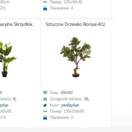
 160cm
Памер: 125x40x40
2/1
Пакаванне: 4
Roślina Dekoracyjna Skrzydłokwiat
Sztuczne Drzewko Bonsai 4Cz.
0
Знак:
186492
запасы:
0,
Складскія запасы:
16,
дзіце
Кошт:
увайдзіце
x65x65
Памер: 130x100x85
4 6
Пакаванне: 2