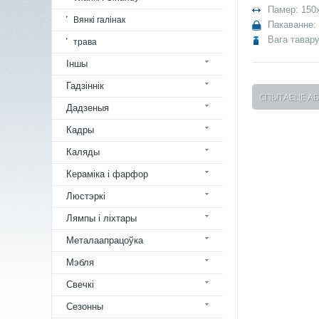
Памер: 150
Вянкі галінак
Пакаванне:
Вага тавару
трава
Іншы
Гадзіннік
СПЫТАЕЦЕ АБ
Дадзеныя
Кадры
Каляды
Кераміка і фарфор
Люстэркі
Лямпы і ліхтары
Металаапрацоўка
Мэбля
Свечкі
Сезонны