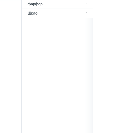
фарфор
Шкло