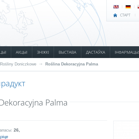
СТАРТ
ЦЫІ
АКЦЫІ
ЗНІЖКІ
ВЫСТАВА
ДАСТАЎКА
ІНФАРМАЦЫ
Rośliny Doniczkowe
Roślina Dekoracyjna Palma
радукт
 Dekoracyjna Palma
26,
запасы:
зіце