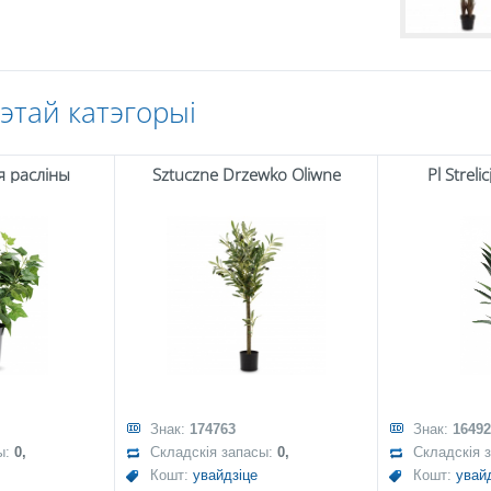
гэтай катэгорыі
я расліны
Sztuczne Drzewko Oliwne
Pl Strel
Знак:
174763
Знак:
16492
ы:
0,
Складскія запасы:
0,
Складскія 
Кошт:
увайдзіце
Кошт:
увай