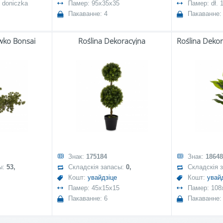
 doniczka
Памер: 95x35x35
Памер: dł.
Пакаванне: 4
Пакаванне: 
wko Bonsai
Roślina Dekoracyjna
Знак:
175184
Знак:
18648
ы:
53,
Складскія запасы:
0,
Складскія 
Кошт:
увайдзіце
Кошт:
увай
Памер: 45x15x15
Памер: 108
Пакаванне: 6
Пакаванне: 