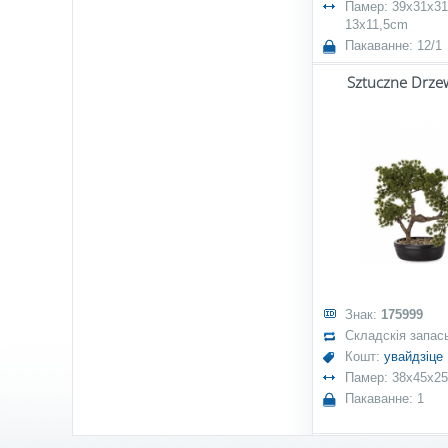
Памер: 39x31x31
13x11,5cm
Пакаванне: 12/1
Sztuczne Drze
Знак:
175999
Складскія запас
Кошт:
увайдзіце
Памер: 38x45x25
Пакаванне: 1