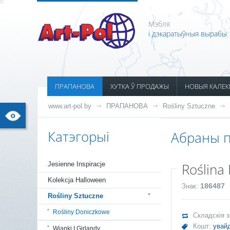
Мэбля
і дэкаратыўныя вырабы
ПРАПАНОВА
ХУТКА Ў ПРОДАЖЫ
НОВЫЯ КАЛЕК
www.art-pol.by
ПРАПАНОВА
Rośliny Sztuczne
Катэгорыі
Абраны п
Jesienne Inspiracje
Roślina
Kolekcja Halloween
186487
Знак:
Rośliny Sztuczne
Rośliny Doniczkowe
Складскія 
Кошт:
увайд
Wianki I Girlandy