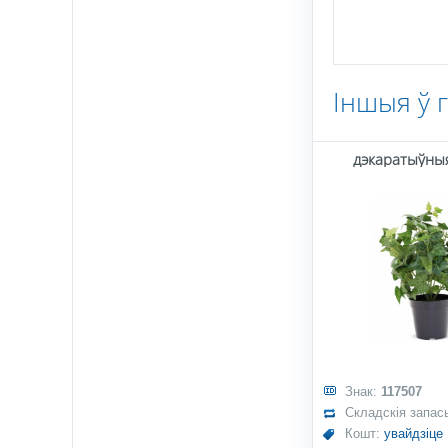
Іншыя ў 
дэкаратыўны
Знак:
117507
Складскія запас
Кошт:
увайдзіце