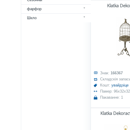
Klatka Deko
фарфор
Шкло
Знак:
166367
Складскія запас
Кошт:
увайдзіце
Памер: 96x32x3
Пакаванне: 1
Klatka Dekorac