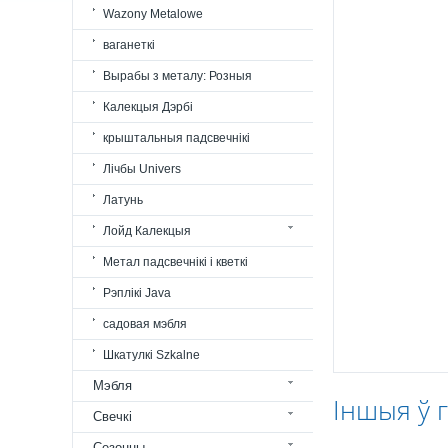
Wazony Metalowe
ваганеткі
Вырабы з металу: Розныя
Калекцыя Дэрбі
крыштальныя падсвечнікі
Лічбы Univers
Латунь
Лойд Калекцыя
Метал падсвечнікі і кветкі
Рэплікі Java
садовая мэбля
Шкатулкі Szkalne
Мэбля
Іншыя ў 
Свечкі
Сезонны