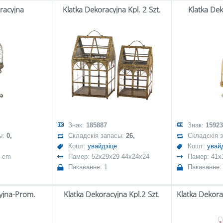
racyjna
Klatka Dekoracyjna Kpl. 2 Szt.
Klatka De
Знак:
185887
Знак:
15923
ы:
0,
Складскія запасы:
26,
Складскія 
Кошт:
увайдзіце
Кошт:
увай
2 cm
Памер: 52x29x29 44x24x24
Памер: 41x
Пакаванне: 1
Пакаванне:
yjna-Prom.
Klatka Dekoracyjna Kpl.2 Szt.