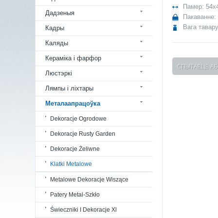
Памер: 54x
Дадзеныя
Пакаванне:
Вага тавару
Кадры
Каляды
Кераміка і фарфор
СПЫТАЕЦЕ АБ
Люстэркі
Лямпы і ліхтары
Металаапрацоўка
Dekoracje Ogrodowe
Dekoracje Rusty Garden
Dekoracje Żeliwne
Klatki Metalowe
Metalowe Dekoracje Wiszące
Patery Metal-Szkło
Świeczniki I Dekoracje Xl