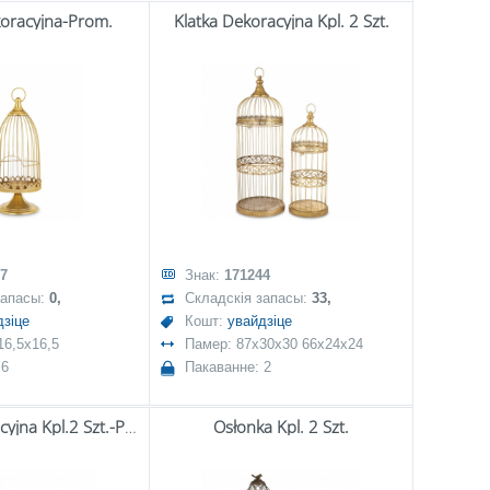
koracyjna-Prom.
Klatka Dekoracyjna Kpl. 2 Szt.
7
Знак:
171244
запасы:
0,
Складскія запасы:
33,
дзіце
Кошт:
увайдзіце
16,5x16,5
Памер: 87x30x30 66x24x24
 6
Пакаванне: 2
Klatka Dekoracyjna Kpl.2 Szt.-Prom.
Osłonka Kpl. 2 Szt.