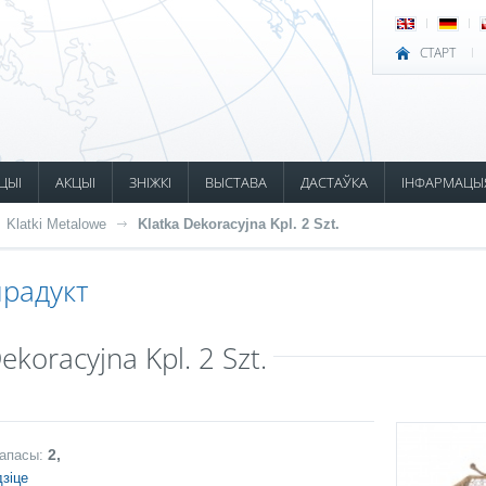
СТАРТ
ЦЫІ
АКЦЫІ
ЗНІЖКІ
ВЫСТАВА
ДАСТАЎКА
ІНФАРМАЦЫ
Klatki Metalowe
Klatka Dekoracyjna Kpl. 2 Szt.
радукт
ekoracyjna Kpl. 2 Szt.
2,
запасы:
зіце