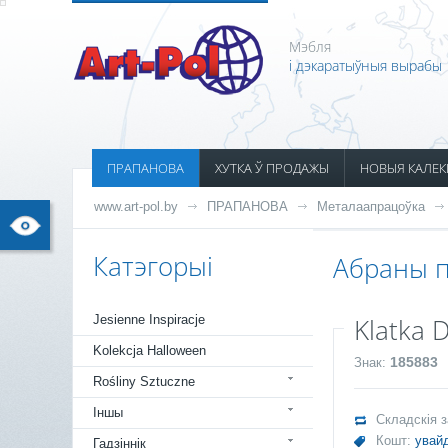
Мэбля
і дэкаратыўныя вырабы
ПРАПАНОВА
ХУТКА Ў ПРОДАЖЫ
НОВЫЯ КАЛЕК
www.art-pol.by
ПРАПАНОВА
Металаапрацоўка
Катэгорыі
Абраны п
Jesienne Inspiracje
Klatka D
Kolekcja Halloween
185883
Знак:
Rośliny Sztuczne
Іншы
Складскія 
Кошт:
увайд
Гадзіннік