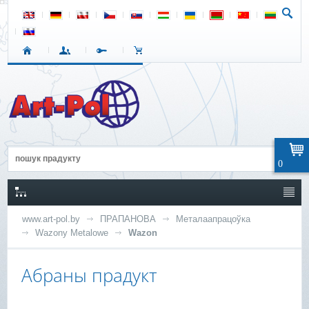
0
www.art-pol.by
ПРАПАНОВА
Металаапрацоўка
Wazony Metalowe
Wazon
Абраны прадукт