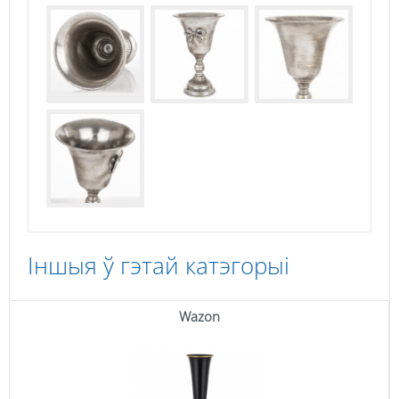
Іншыя ў гэтай катэгорыі
Wazon