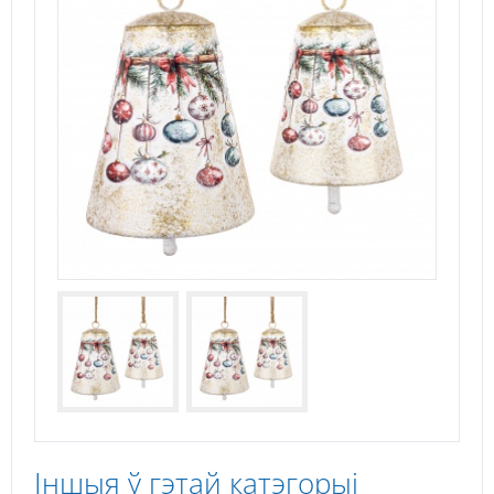
Іншыя ў гэтай катэгорыі