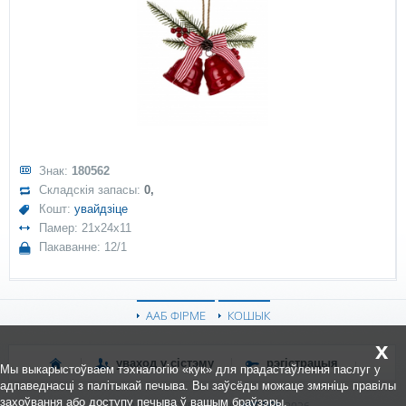
Знак:
180562
Складскія запасы:
0,
Кошт:
увайдзіце
Памер: 21x24x11
Пакаванне: 12/1
ААБ ФІРМЕ
КОШЫК
x
уваход у сістэму
рэгістрацыя
Мы выкарыстоўваем тэхналогію «кук» для прадастаўлення паслуг у
адпаведнасці з палітыкай печыва. Вы заўсёды можаце змяніць правілы
захоўвання або доступу печыва ў вашым браўзэры.