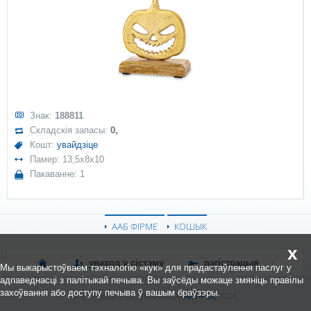
Знак:
188811
Складскія запасы:
0,
Кошт:
увайдзіце
Памер: 13,5x8x10
Пакаванне: 1
ААБ ФІРМЕ
КОШЫК
x
уваход у сістэму
рэгістрацыя
Мы выкарыстоўваем тэхналогію «кук» для прадастаўлення паслуг у
адпаведнасці з палітыкай печыва. Вы заўсёды можаце змяніць правілы
захоўвання або доступу печыва ў вашым браўзэры.
УСЕ ПРАВЫ ЗАХОЎВАЮЦЦА,
ART-POL
2026.