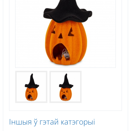
Іншыя ў гэтай катэгорыі