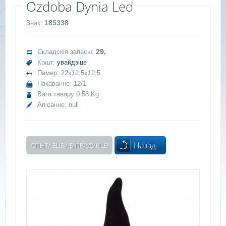
Ozdoba Dynia Led
185338
Знак:
29,
Складскія запасы:
Кошт:
увайдзіце
Памер: 22x12,5x12,5
Пакаванне: 12/1
Вага тавару 0.58 Kg
Апісанне:
null
Назад
СПЫТАЕЦЕ АБ ПРАДУКЦЕ