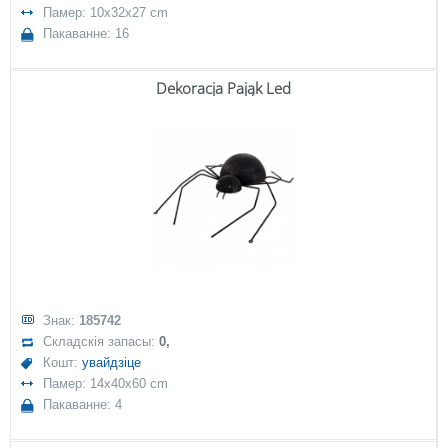
Памер: 10x32x27 cm
Пакаванне: 16
Dekoracja Pająk Led
Знак:
185742
Складскія запасы:
0,
Кошт:
увайдзіце
Памер: 14x40x60 cm
Пакаванне: 4