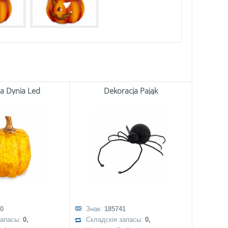
a Dynia Led
Dekoracja Pająk
0
Знак:
185741
запасы:
0,
Складскія запасы:
0,