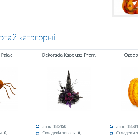
гэтай катэгорыі
 Pająk
Dekoracja Kapelusz-Prom.
Ozdob
Знак:
185450
Знак:
18504
ы:
0,
Складскія запасы:
0,
Складскія 