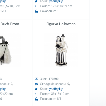
дзіце
Кошт:
увайдзіце
5x10,5x10,5 cm
Памер: 12,5x30x39 cm
 12/1
Пакаванне: 16
a Duch-Prom.
Figurka Halloween
3
Знак:
170890
запасы:
0,
Складскія запасы:
0,
дзіце
Кошт:
увайдзіце
22x22 cm
Памер: 36x15x10 cm
 6
Пакаванне: 8/1