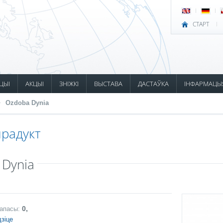
СТАРТ
ЦЫІ
АКЦЫІ
ЗНІЖКІ
ВЫСТАВА
ДАСТАЎКА
ІНФАРМАЦЫ
Ozdoba Dynia
радукт
 Dynia
0,
запасы:
зіце