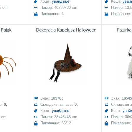
Кошт:
увайдзіце
Кошт:
увай
5 cm
Памер: 40x30x30 cm
Памер: 13,
Пакаванне: 4
Пакаванне:
 Pająk
Dekoracja Kapelusz Halloween
Figurk
Знак:
185783
Знак:
18545
ы:
0,
Складскія запасы:
0,
Складскія 
Кошт:
увайдзіце
Кошт:
увай
7 cm
Памер: 38x46x46 cm
Памер: 36x
Пакаванне: 36/12
Пакаванне: