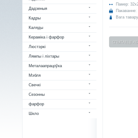
Памер: 32x
Дадзеныя
Пакаванне: 
Вага тавару
Кадры
Каляды
Кераміка і фарфор
СПЫТАЕЦЕ АБ
Люстэркі
Лямпы і ліхтары
Металаапрацоўка
Мэбля
Свечкі
Сезонны
фарфор
Шкло