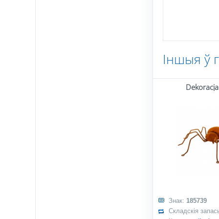
Іншыя ў 
Dekoracja
Знак:
185739
Складскія запас