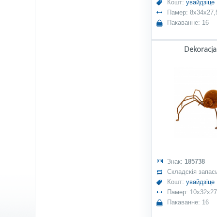
Кошт:
увайдзіце
Памер: 8x34x27,
Пакаванне: 16
Dekoracja
Знак:
185738
Складскія запас
Кошт:
увайдзіце
Памер: 10x32x2
Пакаванне: 16