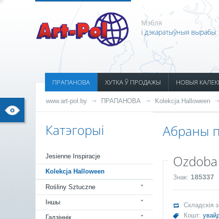
Мэбля
і дэкаратыўныя вырабы
ПРАПАНОВА
ХУТКА Ў ПРОДАЖЫ
НОВЫЯ КАЛЕК
www.art-pol.by
ПРАПАНОВА
Kolekcja Halloween
Катэгорыі
Абраны п
Jesienne Inspiracje
Ozdoba
Kolekcja Halloween
185337
Знак:
Rośliny Sztuczne
Іншы
Складскія 
Кошт:
увайд
Гадзіннік