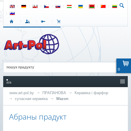
0
www.art-pol.by
ПРАПАНОВА
Кераміка і фарфор
сучасная кераміка
Wazon
Абраны прадукт