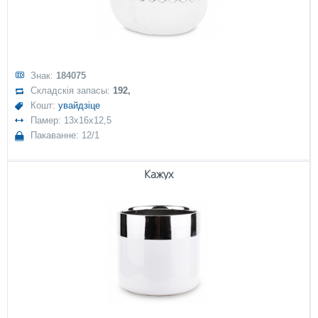
Знак:
184075
Складскія запасы:
192,
Кошт:
увайдзіце
Памер: 13x16x12,5
Пакаванне: 12/1
Кажух