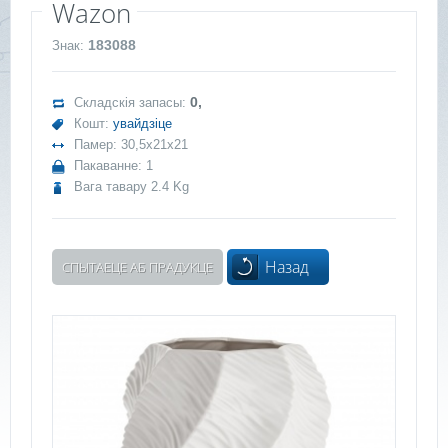
Wazon
183088
Знак:
0,
Складскія запасы:
Кошт:
увайдзіце
Памер: 30,5x21x21
Пакаванне: 1
Вага тавару 2.4 Kg
Назад
СПЫТАЕЦЕ АБ ПРАДУКЦЕ