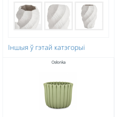
Іншыя ў гэтай катэгорыі
Osłonka