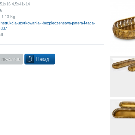
x51x16 4,5x41x14
 6
 1.13 Kg
instrukcja-uzytkowania-i-bezpieczenstwa-patera-i-taca-
-337
ll
Назад
 ПРАДУКЦЕ