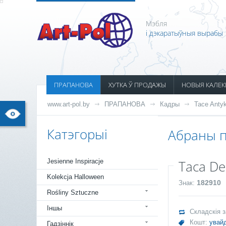
Мэбля
і дэкаратыўныя вырабы
ПРАПАНОВА
ХУТКА Ў ПРОДАЖЫ
НОВЫЯ КАЛЕК
www.art-pol.by
ПРАПАНОВА
Кадры
Tace Anty
Катэгорыі
Абраны п
Jesienne Inspiracje
Taca Dek
Kolekcja Halloween
182910
Знак:
Rośliny Sztuczne
Іншы
Складскія 
Кошт:
увайд
Гадзіннік