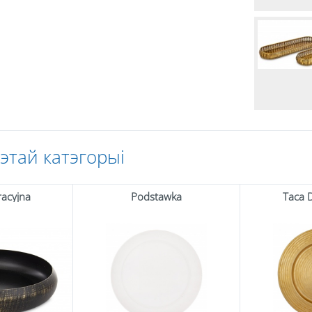
гэтай катэгорыі
acyjna
Podstawka
Taca 