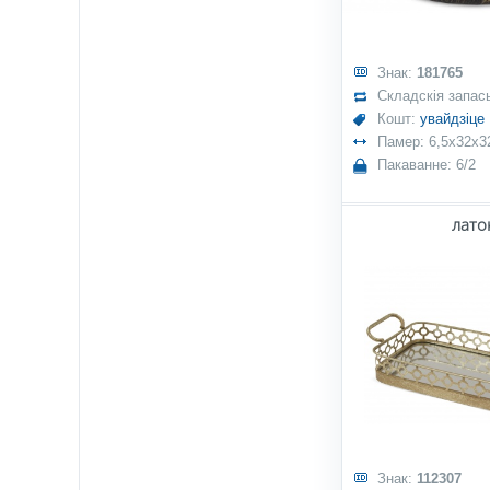
Знак:
181765
Складскія запас
Кошт:
увайдзіце
Памер: 6,5x32x3
Пакаванне: 6/2
лато
Знак:
112307