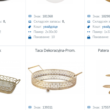
Знак:
181368
Знак:
18290
ы:
0,
Складскія запасы:
0,
Складскія 
Кошт:
увайдзіце
Кошт:
увай
2
Памер: 2x30x30
Памер: 1x3
Пакаванне: 10
Пакаванне:
к
Taca Dekoracyjna-Prom.
Patera
Знак:
139311
Знак:
17557