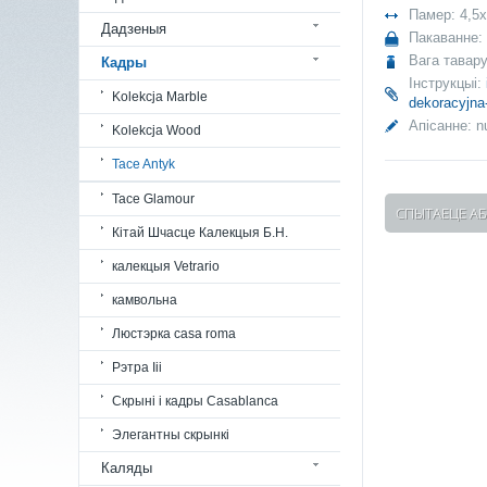
Памер: 4,5
Дадзеныя
Пакаванне:
Вага тавару
Кадры
Інструкцыі:
Kolekcja Marble
dekoracyjna
Апісанне:
nu
Kolekcja Wood
Tace Antyk
Tace Glamour
СПЫТАЕЦЕ АБ
Кітай Шчасце Калекцыя Б.Н.
калекцыя Vetrario
камвольна
Люстэрка casa roma
Рэтра Iii
Скрыні і кадры Casablanca
Элегантны скрынкі
Каляды