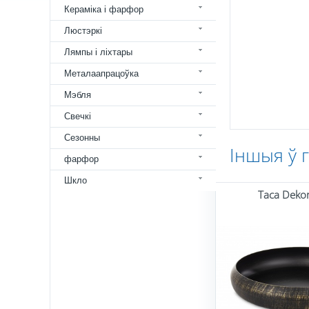
Кераміка і фарфор
Люстэркі
Лямпы і ліхтары
Металаапрацоўка
Мэбля
Свечкі
Сезонны
Іншыя ў 
фарфор
Шкло
Taca Dekor