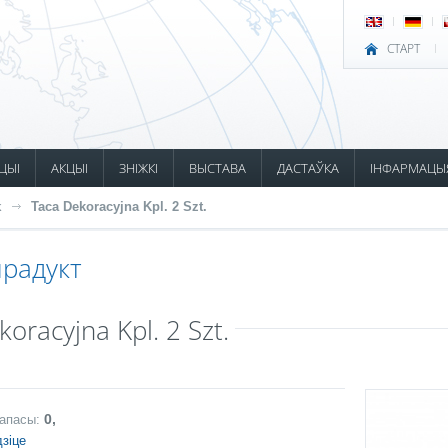
СТАРТ
ЦЫІ
АКЦЫІ
ЗНІЖКІ
ВЫСТАВА
ДАСТАЎКА
ІНФАРМАЦЫ
k
Taca Dekoracyjna Kpl. 2 Szt.
радукт
oracyjna Kpl. 2 Szt.
0,
запасы:
зіце