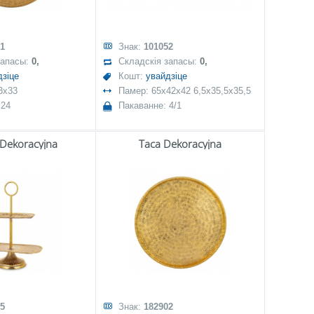
1
Знак:
101052
запасы:
0,
Складскія запасы:
0,
дзіце
Кошт:
увайдзіце
3x33
Памер: 65x42x42 6,5x35,5x35,5
 24
Пакаванне: 4/1
 Dekoracyjna
Taca Dekoracyjna
5
Знак:
182902