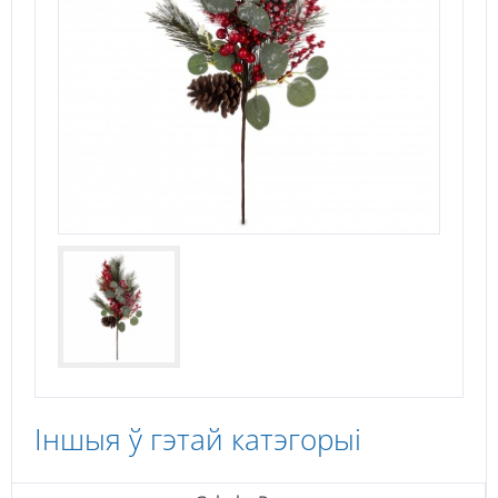
Іншыя ў гэтай катэгорыі