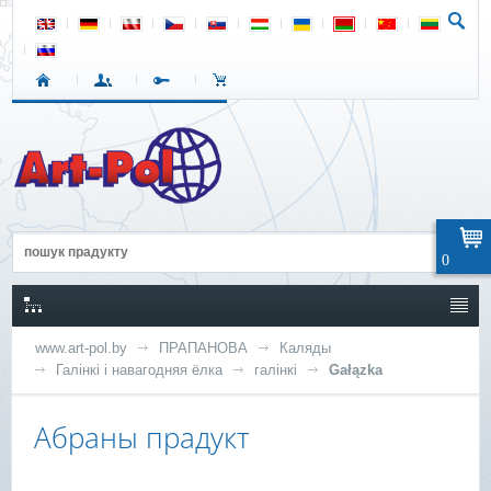
0
www.art-pol.by
ПРАПАНОВА
Каляды
Галінкі і навагодняя ёлка
галінкі
Gałązka
Абраны прадукт