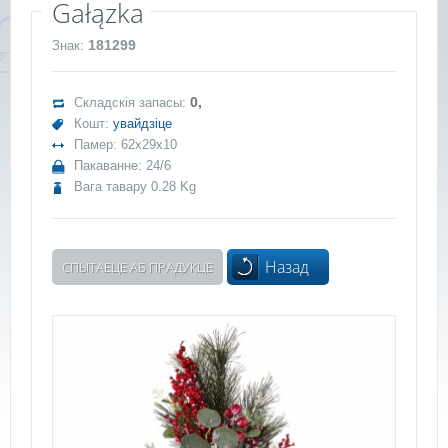
Gałązka
181299
Знак:
0,
Складскія запасы:
Кошт:
увайдзіце
Памер: 62x29x10
Пакаванне: 24/6
Вага тавару 0.28 Kg
Назад
СПЫТАЕЦЕ АБ ПРАДУКЦЕ