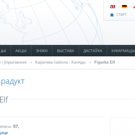
СТАРТ
ЦЫІ
АКЦЫІ
ЗНІЖКІ
ВЫСТАВА
ДАСТАЎКА
ІНФАРМАЦЫ
і і ўпрыгажэнні
Каралева Ізабэла - Каляды
Figurka Elf
радукт
Elf
57,
запасы:
зіце