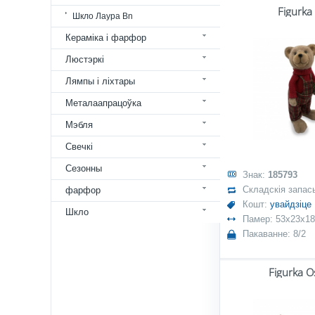
Figurka
Шкло Лаура Bn
Кераміка і фарфор
Люстэркі
Лямпы і ліхтары
Металаапрацоўка
Мэбля
Свечкі
Сезонны
Знак:
185793
Складскія запас
фарфор
Кошт:
увайдзіце
Шкло
Памер: 53x23x1
Пакаванне: 8/2
Figurka O