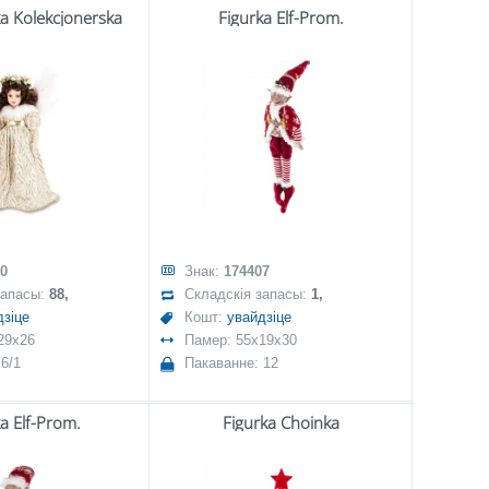
ka Kolekcjonerska
Figurka Elf-Prom.
0
Знак:
174407
запасы:
88,
Складскія запасы:
1,
дзіце
Кошт:
увайдзіце
29x26
Памер: 55x19x30
6/1
Пакаванне: 12
a Elf-Prom.
Figurka Choinka