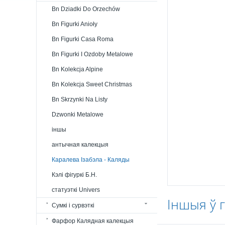
Bn Dziadki Do Orzechów
Bn Figurki Anioły
Bn Figurki Casa Roma
Bn Figurki I Ozdoby Metalowe
Bn Kolekcja Alpine
Bn Kolekcja Sweet Christmas
Bn Skrzynki Na Listy
Dzwonki Metalowe
іншы
антычная калекцыя
Каралева Ізабэла - Каляды
Кэлі фігуркі Б.Н.
статуэткі Univers
Іншыя ў 
Сумкі і сурвэткі
Фарфор Калядная калекцыя