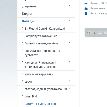
Памер: 31x
Дадзеныя
Пакаванне:
Вага тавару
Кадры
Каляды
Bn Figurki Domki I Kamieniczki
СПЫТАЕЦЕ АБ
Lampiony Witrażowe Led
Галінкі і навагодняя ёлка
Заручальны пярсцёнак на
сурвэтках
Калядныя ўпрыгажэнні і
калядныя ўпрыгажэнні
музычныя каруселяў
свечкі
святлодыёдныя ўпрыгожвання
совы Б.Н.
Статуэткі і ўпрыгажэнні