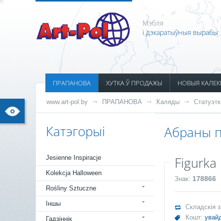
Мэбля
і дэкаратыўныя вырабы
ПРАПАНОВА
ХУТКА Ў ПРОДАЖЫ
НОВЫЯ КАЛЕК
www.art-pol.by
ПРАПАНОВА
Каляды
Статуэтк
Катэгорыі
Абраны п
Jesienne Inspiracje
Figurka 
Kolekcja Halloween
178866
Знак:
Rośliny Sztuczne
Іншы
Складскія 
Кошт:
увайд
Гадзіннік