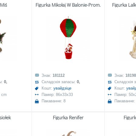
 Miś
Figurka Mikołaj W Balonie-Prom.
Figurka Lal
Знак:
181112
Знак:
18198
ы:
0,
Складскія запасы:
0,
Складскія 
Кошт:
увайдзіце
Кошт:
увай
8 cm
Памер: 86x33x33
Памер: 50x
Пакаванне: 8
Пакаванне: 
siołek
Figurka Renifer
Figurk