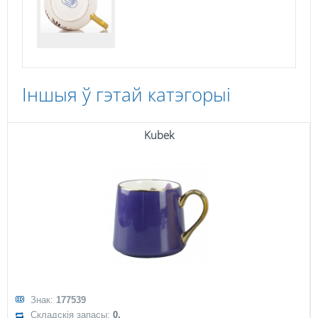
Іншыя ў гэтай катэгорыі
Kubek
Знак:
177539
Складскія запасы:
0,