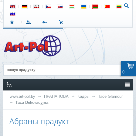
0
www.art-pol.by
ПРАПАНОВА
Кадры
Tace Glamour
Taca Dekoracyjna
Абраны прадукт