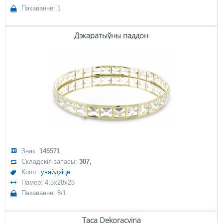
Пакаванне: 1
Дэкаратыўны паддон
Знак:
145571
Складскія запасы:
307,
Кошт:
увайдзіце
Памер: 4,5x28x28
Пакаванне: 8/1
Taca Dekoracyjna