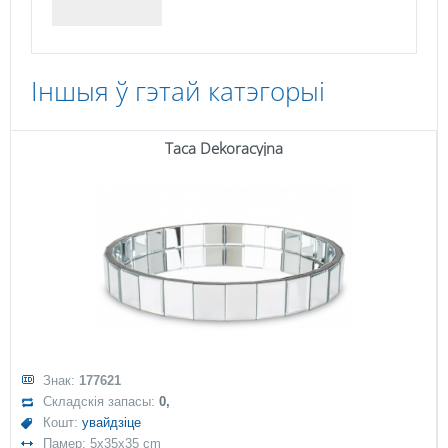
Іншыя ў гэтай катэгорыі
Taca Dekoracyjna
Знак:
177621
Складскія запасы:
0,
Кошт:
увайдзіце
Памер: 5x35x35 cm