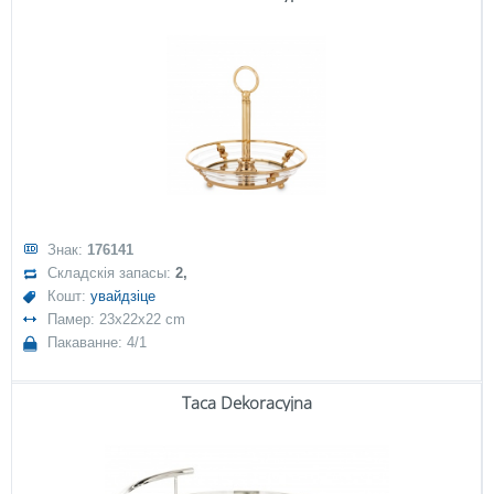
Знак:
176141
Складскія запасы:
2,
Кошт:
увайдзіце
Памер: 23x22x22 cm
Пакаванне: 4/1
Taca Dekoracyjna