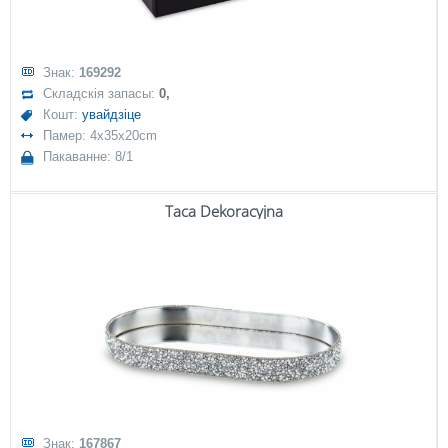
Знак:
169292
Складскія запасы:
0,
Кошт:
увайдзіце
Памер: 4x35x20cm
Пакаванне: 8/1
Taca Dekoracyjna
Знак:
167867