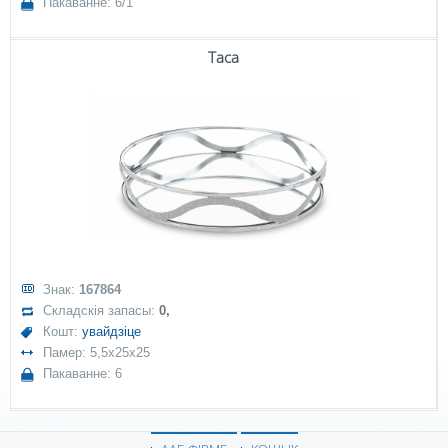
Пакаванне: 6/1
Taca
Знак:
167864
Складскія запасы:
0,
Кошт:
увайдзіце
Памер: 5,5x25x25
Пакаванне: 6