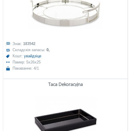
Знак:
183542
Складскія запасы:
0,
Кошт:
увайдзіце
Памер: 5x26x25
Пакаванне: 4/1
Taca Dekoracyjna