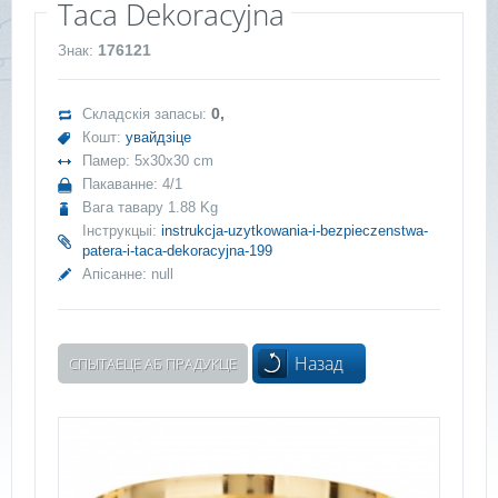
Taca Dekoracyjna
176121
Знак:
0,
Складскія запасы:
Кошт:
увайдзіце
Памер: 5x30x30 cm
Пакаванне: 4/1
Вага тавару 1.88 Kg
Інструкцыі:
instrukcja-uzytkowania-i-bezpieczenstwa-
patera-i-taca-dekoracyjna-199
Апісанне:
null
Назад
СПЫТАЕЦЕ АБ ПРАДУКЦЕ