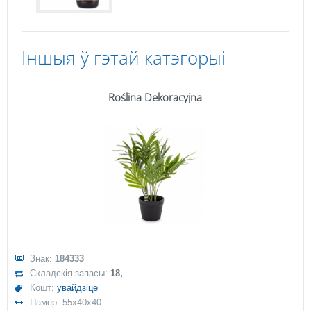
Іншыя ў гэтай катэгорыі
Roślina Dekoracyjna
Знак:
184333
Складскія запасы:
18,
Кошт:
увайдзіце
Памер: 55x40x40