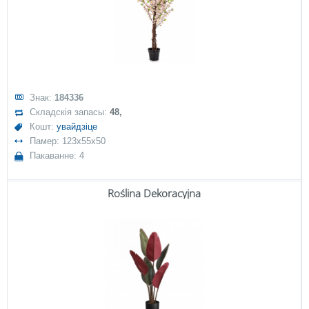
Знак:
184336
Складскія запасы:
48,
Кошт:
увайдзіце
Памер: 123x55x50
Пакаванне: 4
Roślina Dekoracyjna