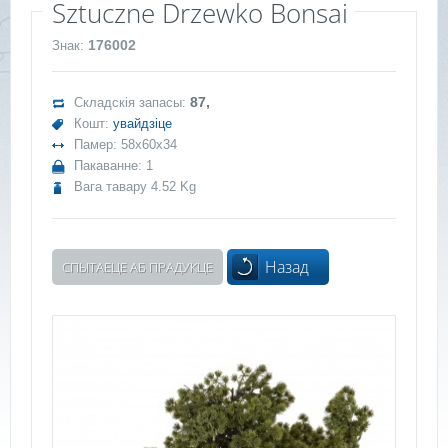
Sztuczne Drzewko Bonsai
176002
Знак:
87,
Складскія запасы:
Кошт:
увайдзіце
Памер: 58x60x34
Пакаванне: 1
Вага тавару 4.52 Kg
Назад
СПЫТАЕЦЕ АБ ПРАДУКЦЕ