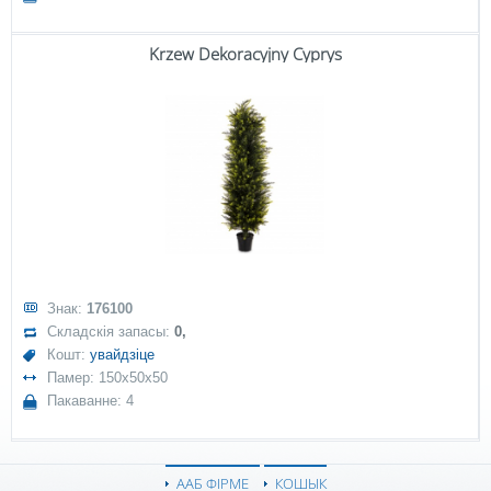
Krzew Dekoracyjny Cyprys
Знак:
176100
Складскія запасы:
0,
Кошт:
увайдзіце
Памер: 150x50x50
Пакаванне: 4
ААБ ФІРМЕ
КОШЫК