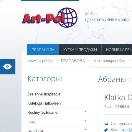
Мэбля
і дэкаратыўныя вырабы
ПРАПАНОВА
ХУТКА Ў ПРОДАЖЫ
НОВЫЯ КАЛЕК
www.art-pol.by
ПРАПАНОВА
Металаапрацоўка
Катэгорыі
Абраны п
Jesienne Inspiracje
Klatka D
Kolekcja Halloween
175634
Знак:
Rośliny Sztuczne
Іншы
Складскія 
Кошт:
увайд
Гадзіннік