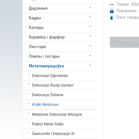
Памер: 69x
Дадзеныя
Пакаванне:
Вага тавару
Кадры
Каляды
Кераміка і фарфор
СПЫТАЕЦЕ АБ
Люстэркі
Лямпы і ліхтары
Металаапрацоўка
Dekoracje Ogrodowe
Dekoracje Rusty Garden
Dekoracje Żeliwne
Klatki Metalowe
Metalowe Dekoracje Wiszące
Patery Metal-Szkło
Świeczniki I Dekoracje Xl