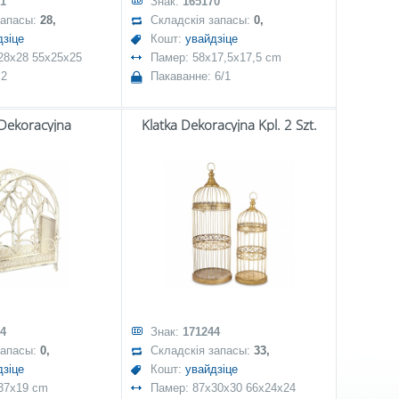
1
Знак:
165170
запасы:
28,
Складскія запасы:
0,
дзіце
Кошт:
увайдзіце
28x28 55x25x25
Памер: 58x17,5x17,5 cm
 2
Пакаванне: 6/1
 Dekoracyjna
Klatka Dekoracyjna Kpl. 2 Szt.
4
Знак:
171244
запасы:
0,
Складскія запасы:
33,
дзіце
Кошт:
увайдзіце
37x19 cm
Памер: 87x30x30 66x24x24