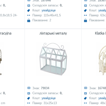
Знак:
187846
Знак:
18587
ы:
0,
Складскія запасы:
0,
Складскія 
Кошт:
увайдзіце
Кошт:
увай
0,8x18,5 24-
Памер: 115x46x41,5
Памер: 63x
Пакаванне: 2
Пакаванне:
racyjna
ліхтарыкі металу
Klatka
Знак:
79034
Знак:
16748
ы:
0,
Складскія запасы:
0,
Складскія 
Кошт:
увайдзіце
Кошт:
увай
2 cm
Памер: 31x25x13
Памер: 48x