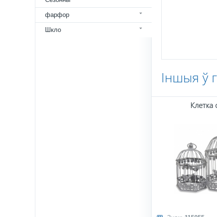
фарфор
Шкло
Іншыя ў 
Клетка с