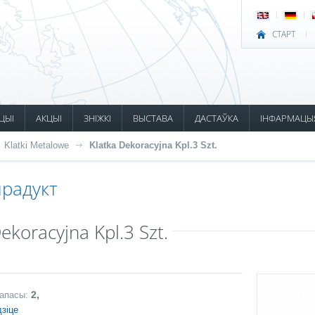
СТАРТ
ЦЫІ
АКЦЫІ
ЗНІЖКІ
ВЫСТАВА
ДАСТАЎКА
ІНФАРМАЦЫ
Klatki Metalowe
Klatka Dekoracyjna Kpl.3 Szt.
радукт
ekoracyjna Kpl.3 Szt.
2,
запасы:
зіце