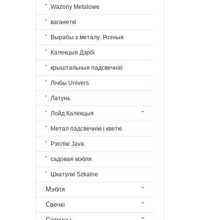
Wazony Metalowe
ваганеткі
Вырабы з металу: Розныя
Калекцыя Дэрбі
крыштальныя падсвечнікі
Лічбы Univers
Латунь
Лойд Калекцыя
Метал падсвечнікі і кветкі
Рэплікі Java
садовая мэбля
Шкатулкі Szkalne
Мэбля
Свечкі
Сезонны