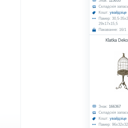
Знак:
115055
Складскія запас
Кошт:
увайдзіце
Памер: 30,5-35x2
29x17x15,5
Пакаванне: 16/1
Klatka Deko
Знак:
166367
Складскія запас
Кошт:
увайдзіце
Памер: 96x32x3