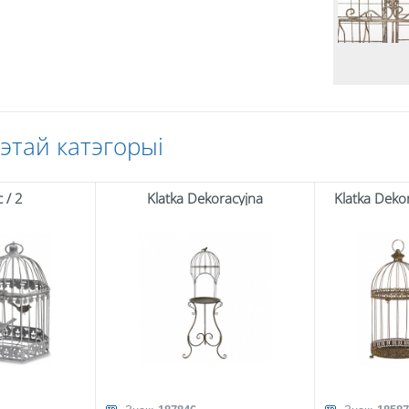
гэтай катэгорыі
 / 2
Klatka Dekoracyjna
Klatka Dekor