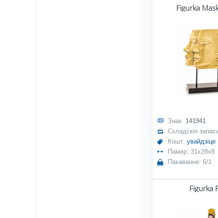
Figurka Mas
Знак:
141941
Складскія запас
Кошт:
увайдзіце
Памер: 31x28x8
Пакаванне: 6/1
Figurka 