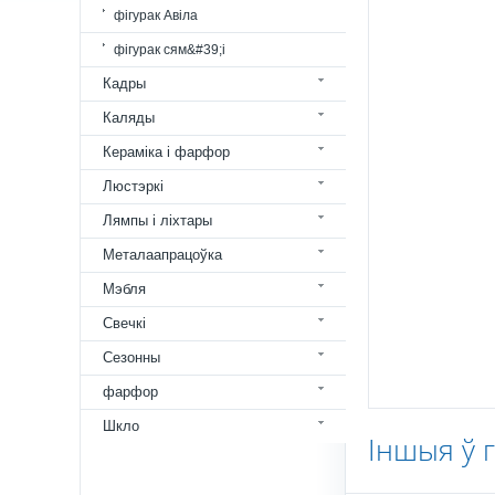
фігурак Авіла
фігурак сям&#39;і
Кадры
Каляды
Кераміка і фарфор
Люстэркі
Лямпы і ліхтары
Металаапрацоўка
Мэбля
Свечкі
Сезонны
фарфор
Шкло
Іншыя ў 