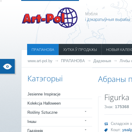
Мэбля
і дэкаратыўныя вырабы
ПРАПАНОВА
ХУТКА Ў ПРОДАЖЫ
НОВЫЯ КАЛЕК
www.art-pol.by
ПРАПАНОВА
Дадзеныя
Лічбы 
Катэгорыі
Абраны п
Jesienne Inspiracje
Figurka 
Kolekcja Halloween
175368
Знак:
Rośliny Sztuczne
Іншы
Складскія 
Кошт:
увайд
Гадзіннік