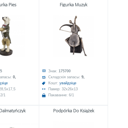
urka Pies
Figurka Muzyk
5
Знак:
175700
запасы:
0,
Складскія запасы:
9,
дзіце
Кошт:
увайдзіце
28,5x17,5
Памер: 32x26x13
2/1
Пакаванне: 6/1
 Dalmatyńczyk
Podpórka Do Książek