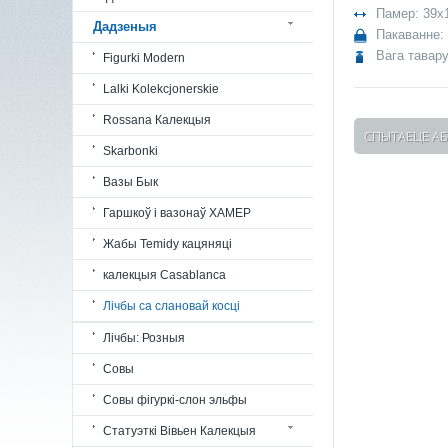
Памер: 39x
Дадзеныя
Пакаванне: 
Вага тавару
Figurki Modern
Lalki Kolekcjonerskie
Rossana Калекцыя
СПЫТАЕЦЕ АБ
Skarbonki
Вазы Бык
Гаршкоў і вазонаў ХАМЕР
Жабы Temidy кацяняці
калекцыя Casablanca
Лічбы са слановай косці
Лічбы: Розныя
Совы
Совы фігуркі-слон эльфы
Статуэткі Вівьен Калекцыя