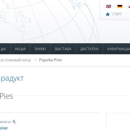
СТАРТ
ЦЫІ
АКЦЫІ
ЗНІЖКІ
ВЫСТАВА
ДАСТАЎКА
ІНФАРМАЦЫ
са слановай косці
Figurka Pies
радукт
Pies
0,
запасы:
зіце