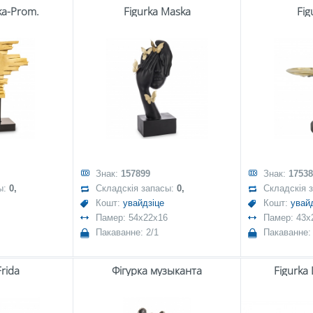
ka-Prom.
Figurka Maska
Fig
Знак:
157899
Знак:
17538
ы:
0,
Складскія запасы:
0,
Складскія 
Кошт:
увайдзіце
Кошт:
увай
Памер: 54x22x16
Памер: 43x
Пакаванне: 2/1
Пакаванне: 
Frida
Фігурка музыканта
Figurka