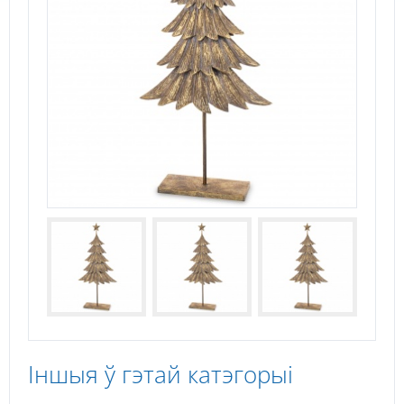
Іншыя ў гэтай катэгорыі