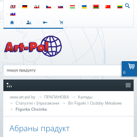
0
www.art-pol.by
ПРАПАНОВА
Каляды
Статуэткі і ўпрыгажэнні
Bn Figurki I Ozdoby Metalowe
Figurka Choinka
Абраны прадукт