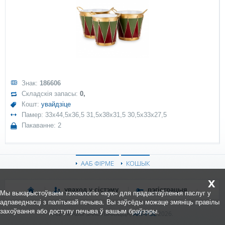
Знак:
186606
Складскія запасы:
0,
Кошт:
увайдзіце
Памер: 33x44,5x36,5 31,5x38x31,5 30,5x33x27,5
Пакаванне: 2
ААБ ФІРМЕ
КОШЫК
x
уваход у сістэму
рэгістрацыя
Мы выкарыстоўваем тэхналогію «кук» для прадастаўлення паслуг у
адпаведнасці з палітыкай печыва. Вы заўсёды можаце змяніць правілы
захоўвання або доступу печыва ў вашым браўзэры.
УСЕ ПРАВЫ ЗАХОЎВАЮЦЦА,
ART-POL
2026.