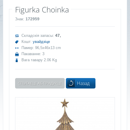
Figurka Choinka
172959
Знак:
47,
Складскія запасы:
Кошт:
увайдзіце
Памер: 96,5x46x13 cm
Пакаванне: 3
Вага тавару 2.06 Kg
Назад
СПЫТАЕЦЕ АБ ПРАДУКЦЕ