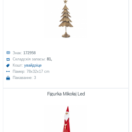
Знак:
172958
Складскія запасы:
81,
Кошт:
увайдзіце
Памер: 78x32x17 cm
Пакаванне: 3
Figurka Mikołaj Led