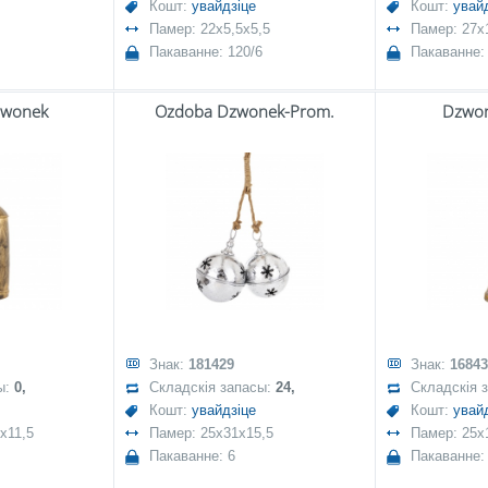
Кошт:
увайдзіце
Кошт:
увай
Памер: 22x5,5x5,5
Памер: 27x
Пакаванне: 120/6
Пакаванне:
zwonek
Ozdoba Dzwonek-Prom.
Dzwon
Знак:
181429
Знак:
16843
ы:
0,
Складскія запасы:
24,
Складскія 
Кошт:
увайдзіце
Кошт:
увай
x11,5
Памер: 25x31x15,5
Памер: 25x
Пакаванне: 6
Пакаванне: