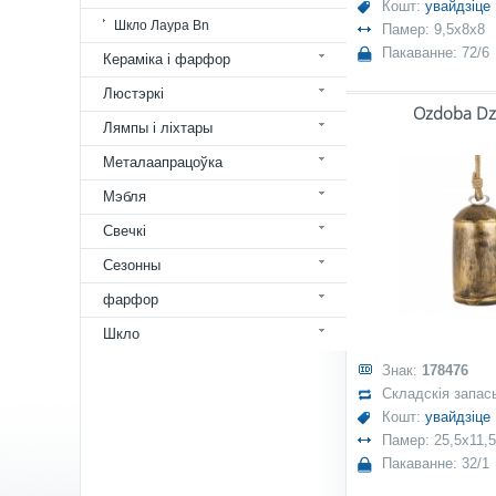
Кошт:
увайдзіце
Шкло Лаура Bn
Памер: 9,5x8x8
Пакаванне: 72/6
Кераміка і фарфор
Люстэркі
Ozdoba D
Лямпы і ліхтары
Металаапрацоўка
Мэбля
Свечкі
Сезонны
фарфор
Шкло
Знак:
178476
Складскія запас
Кошт:
увайдзіце
Памер: 25,5x11,5
Пакаванне: 32/1