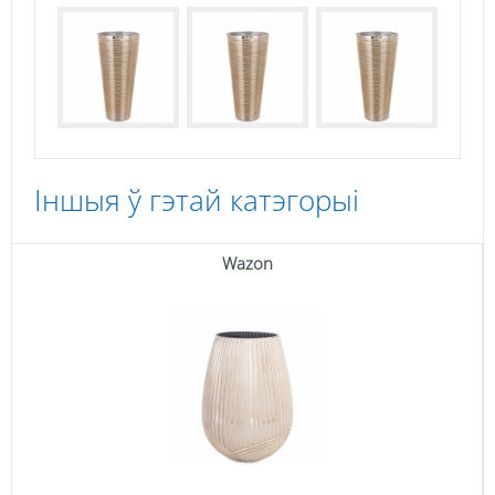
Іншыя ў гэтай катэгорыі
Wazon