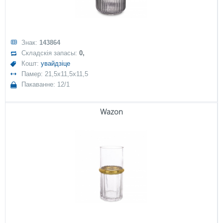
Знак:
143864
Складскія запасы:
0,
Кошт:
увайдзіце
Памер: 21,5x11,5x11,5
Пакаванне: 12/1
Wazon