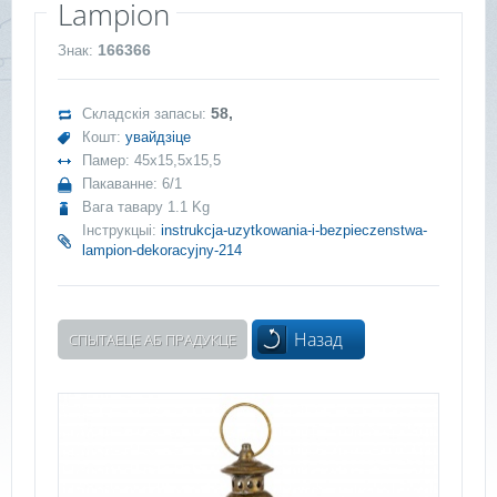
Lampion
166366
Знак:
58,
Складскія запасы:
Кошт:
увайдзіце
Памер: 45x15,5x15,5
Пакаванне: 6/1
Вага тавару 1.1 Kg
Інструкцыі:
instrukcja-uzytkowania-i-bezpieczenstwa-
lampion-dekoracyjny-214
Назад
СПЫТАЕЦЕ АБ ПРАДУКЦЕ