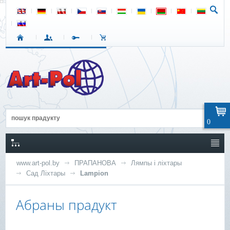
0
www.art-pol.by
ПРАПАНОВА
Лямпы і ліхтары
Сад Ліхтары
Lampion
Абраны прадукт