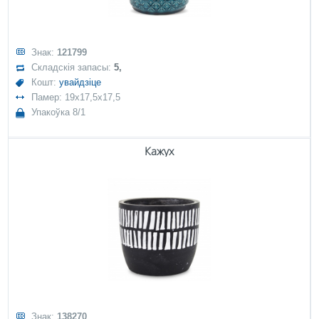
Знак:
121799
Складскія запасы:
5,
Кошт:
увайдзіце
Памер: 19x17,5x17,5
Упакоўка 8/1
Кажух
Знак:
138270