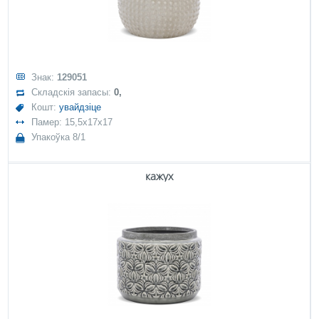
Знак:
129051
Складскія запасы:
0,
Кошт:
увайдзіце
Памер: 15,5x17x17
Упакоўка 8/1
кажух