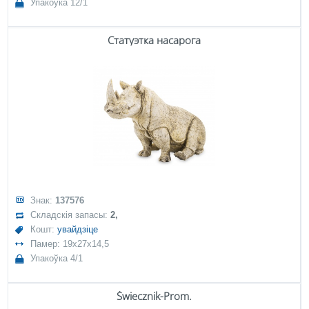
Упакоўка 12/1
Статуэтка насарога
Знак:
137576
Складскія запасы:
2,
Кошт:
увайдзіце
Памер: 19x27x14,5
Упакоўка 4/1
Świecznik-Prom.