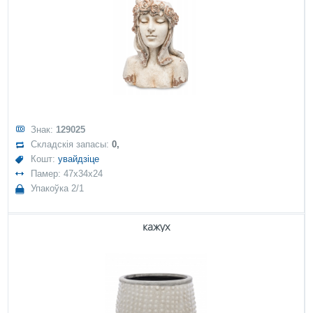
Знак:
129025
Складскія запасы:
0,
Кошт:
увайдзіце
Памер: 47x34x24
Упакоўка 2/1
кажух