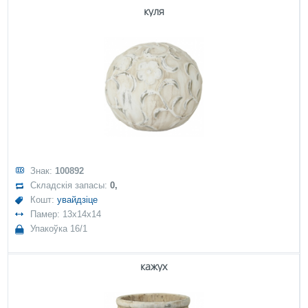
куля
Знак:
100892
Складскія запасы:
0,
Кошт:
увайдзіце
Памер: 13x14x14
Упакоўка 16/1
кажух