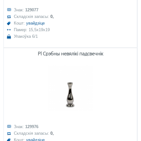
Знак:
129077
Складскія запасы:
0,
Кошт:
увайдзіце
Памер: 15,5x19x19
Упакоўка 6/1
Pl Срэбны невялікі падсвечнік
Знак:
129976
Складскія запасы:
0,
Кошт:
увайдзіце