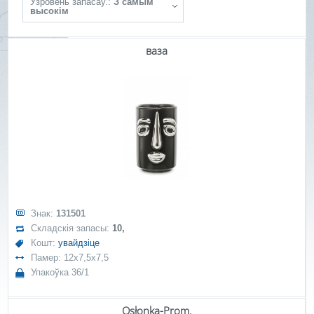
Ўзровень запасаў.:
З самым
высокім
ваза
Знак:
131501
Складскія запасы:
10,
Кошт:
увайдзіце
Памер: 12x7,5x7,5
Упакоўка 36/1
Osłonka-Prom.