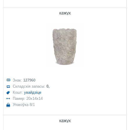
кажух
Знак:
127960
Складскія запасы:
0,
Кошт:
увайдзіце
Памер: 20x14x14
Упакоўка 8/1
кажух