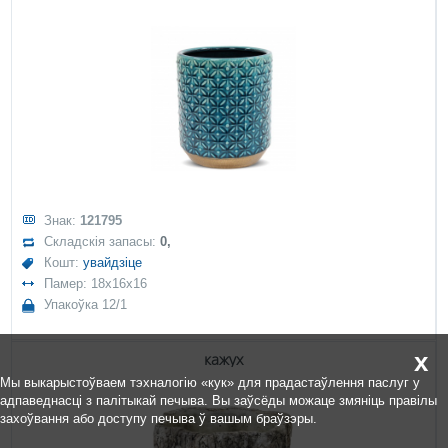
Знак:
121795
Складскія запасы:
0,
Кошт:
увайдзіце
Памер: 18x16x16
Упакоўка 12/1
x
кажух
Мы выкарыстоўваем тэхналогію «кук» для прадастаўлення паслуг у
адпаведнасці з палітыкай печыва. Вы заўсёды можаце змяніць правілы
захоўвання або доступу печыва ў вашым браўзэры.