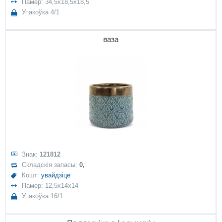
Памер: 34,5x18,5x18,5
Упакоўка 4/1
ваза
Знак:
121812
Складскія запасы:
0,
Кошт:
увайдзіце
Памер: 12,5x14x14
Упакоўка 16/1