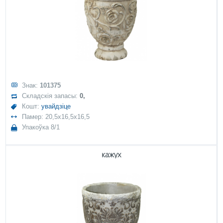
Знак:
101375
Складскія запасы:
0,
Кошт:
увайдзіце
Памер: 20,5x16,5x16,5
Упакоўка 8/1
кажух