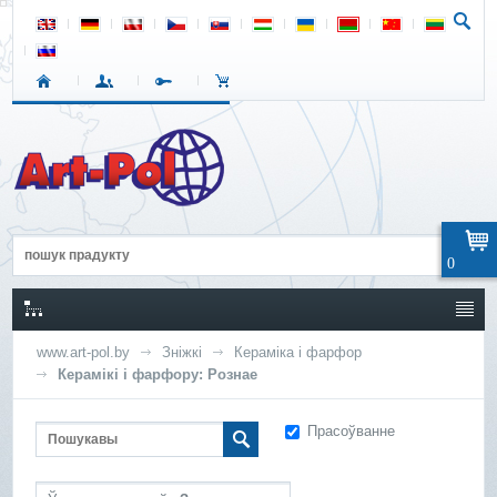
0
www.art-pol.by
Зніжкі
Кераміка і фарфор
Керамікі і фарфору: Рознае
Прасоўванне