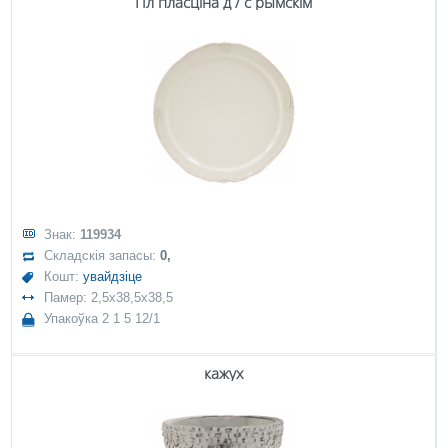
Пл пласціна д / с рымскім
Знак:
119934
Складскія запасы:
0,
Кошт:
увайдзіце
Памер: 2,5x38,5x38,5
Упакоўка 2 1 5 12/1
кажух