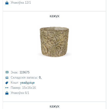
Упакоўка 12/1
кажух
Знак:
119675
Складскія запасы:
0,
Кошт:
увайдзіце
Памер: 15x16x16
Упакоўка 6/1
кажух