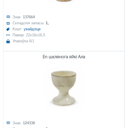
Знак:
137664
Складскія запасы:
1,
Кошт:
увайдзіце
Памер: 22x16x16,5
Упакоўка 6/1
En шклянога яйкі Ала
Знак:
124338