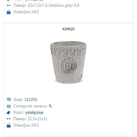
Памер: 22x7,5x7,5 średnica góry-4,8
Упакоўка 24/2
кажух
Знак:
121292
Складскія запасы:
0,
Кошт:
увайдзіце
Памер: 11,5x11x11
Упакоўка 24/1