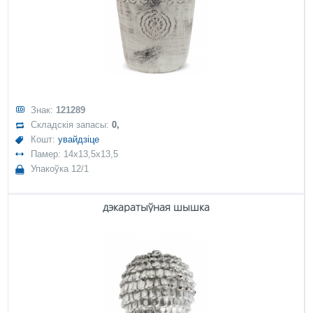
Знак:
121289
Складскія запасы:
0,
Кошт:
увайдзіце
Памер: 14x13,5x13,5
Упакоўка 12/1
дэкаратыўная шышка