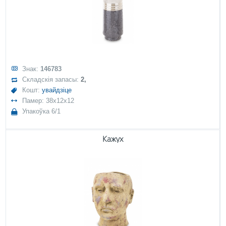
Знак:
146783
Складскія запасы:
2,
Кошт:
увайдзіце
Памер: 38x12x12
Упакоўка 6/1
Кажух