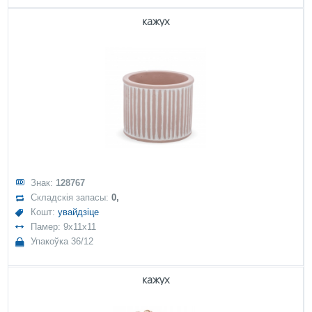
кажух
Знак:
128767
Складскія запасы:
0,
Кошт:
увайдзіце
Памер: 9x11x11
Упакоўка 36/12
кажух