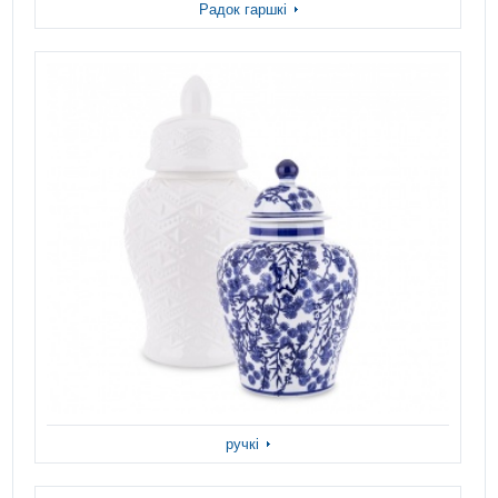
Радок гаршкі
ручкі