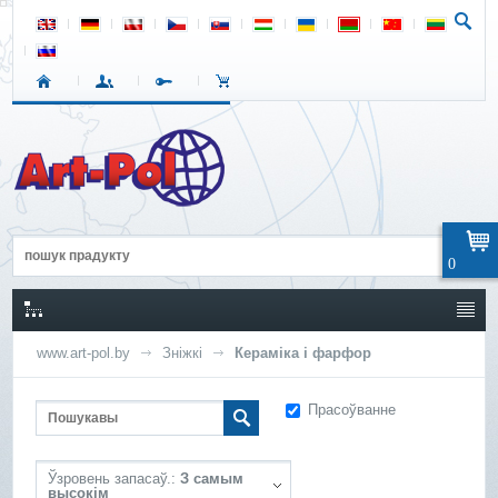
0
www.art-pol.by
Зніжкі
Кераміка і фарфор
Прасоўванне
Ўзровень запасаў.:
З самым
высокім