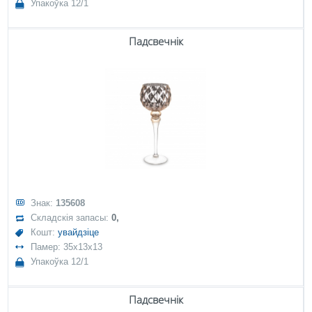
Упакоўка 12/1
Падсвечнік
Знак:
135608
Складскія запасы:
0,
Кошт:
увайдзіце
Памер: 35x13x13
Упакоўка 12/1
Падсвечнік