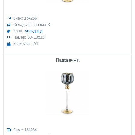
Знак:
134236
Складскія запасы:
0,
Кошт:
увайдзіце
Памер: 30x13x13
Упакоўка 12/1
Падсвечнік
Знак:
134234