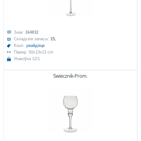
Знак:
164832
Складскія запасы:
15,
Кошт:
увайдзіце
Памер: 50x13x13 cm
Упакоўка 12/1
Świecznik-Prom.