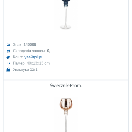
Знак:
140086
Складскія запасы:
0,
Кошт:
увайдзіце
Памер: 40x13x13 cm
Упакоўка 12/1
Świecznik-Prom.