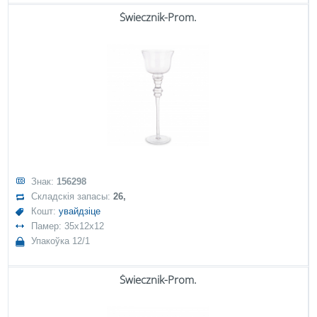
Świecznik-Prom.
Знак:
156298
Складскія запасы:
26,
Кошт:
увайдзіце
Памер: 35x12x12
Упакоўка 12/1
Świecznik-Prom.