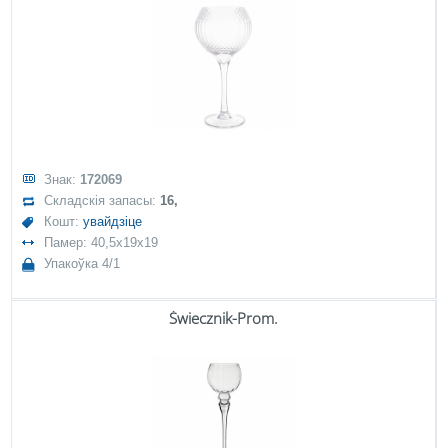
Знак:
172069
Складскія запасы:
16,
Кошт:
увайдзіце
Памер: 40,5x19x19
Упакоўка 4/1
Świecznik-Prom.