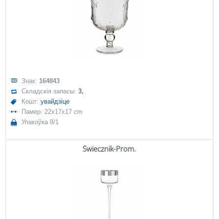
Знак:
164843
Складскія запасы:
3,
Кошт:
увайдзіце
Памер: 22x17x17 cm
Упакоўка 8/1
Świecznik-Prom.