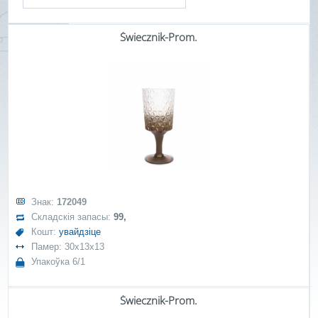
Świecznik-Prom.
Знак:
172049
Складскія запасы:
99,
Кошт:
увайдзіце
Памер: 30x13x13
Упакоўка 6/1
Świecznik-Prom.