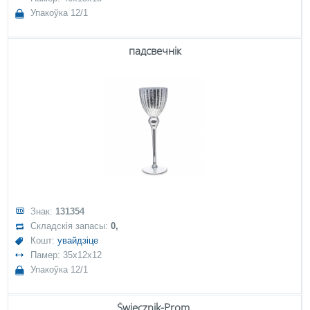
Упакоўка 12/1
падсвечнік
Знак:
131354
Складскія запасы:
0,
Кошт:
увайдзіце
Памер: 35x12x12
Упакоўка 12/1
Świecznik-Prom.