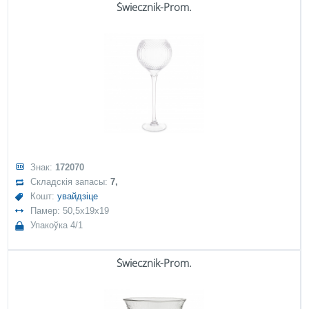
Świecznik-Prom.
Знак:
172070
Складскія запасы:
7,
Кошт:
увайдзіце
Памер: 50,5x19x19
Упакоўка 4/1
Świecznik-Prom.