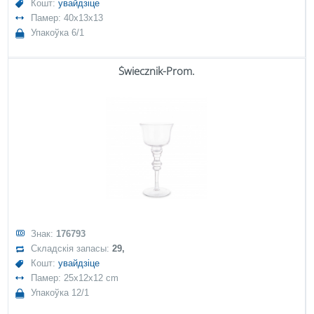
Кошт:
увайдзіце
Памер: 40x13x13
Упакоўка 6/1
Świecznik-Prom.
Знак:
176793
Складскія запасы:
29,
Кошт:
увайдзіце
Памер: 25x12x12 cm
Упакоўка 12/1