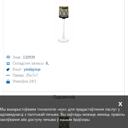
Знак:
132939
Складскія запасы:
0,
Кошт:
увайдзіце
Памер: 25x7x7
Упакоўка 24/1
Падсвечнік
x
Мы выкарыстоўваем тэхналогію «кук» для прадастаўлення паслуг у
адпаведнасці з палітыкай печыва. Вы заўсёды можаце змяніць правілы
захоўвання або доступу печыва ў вашым браўзэры.