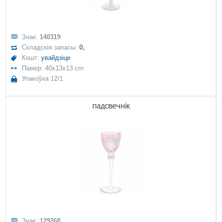
Знак:
140319
Складскія запасы:
0,
Кошт:
увайдзіце
Памер: 40x13x13 cm
Упакоўка 12/1
падсвечнік
Знак:
129268