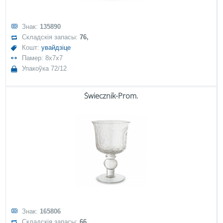
Знак:
135890
Складскія запасы:
76,
Кошт:
увайдзіце
Памер: 8x7x7
Упакоўка 72/12
Świecznik-Prom.
Знак:
165806
Складскія запасы:
66,