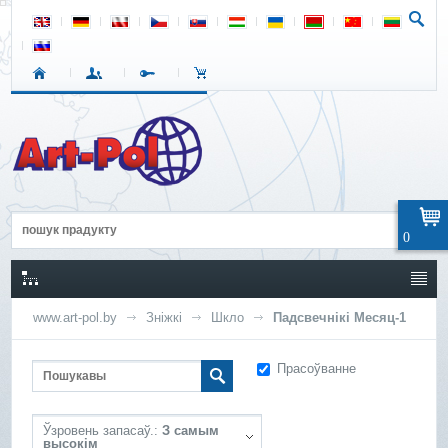
0
www.art-pol.by
Зніжкі
Шкло
Падсвечнікі Месяц-1
Прасоўванне
Ўзровень запасаў.:
З самым
высокім