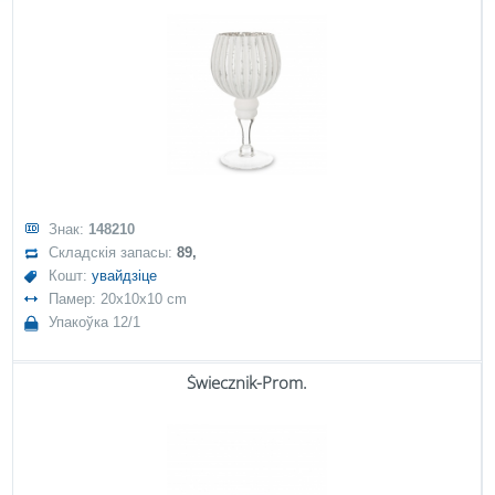
Знак:
148210
Складскія запасы:
89,
Кошт:
увайдзіце
Памер: 20x10x10 cm
Упакоўка 12/1
Świecznik-Prom.