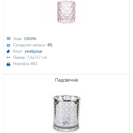
Знак:
156096
Складскія запасы:
89,
Кошт:
увайдзіце
Памер: 7,5x7x7 cm
Упакоўка 48/1
Падсвечнік