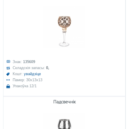
Знак:
135609
Складскія запасы:
0,
Кошт:
увайдзіце
Памер: 30x13x13
Упакоўка 12/1
Падсвечнік