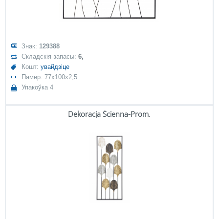
Знак:
129388
Складскія запасы:
6,
Кошт:
увайдзіце
Памер: 77x100x2,5
Упакоўка 4
Dekoracja Ścienna-Prom.