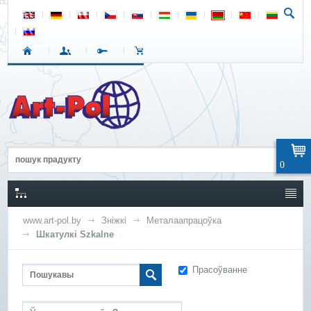
0
www.art-pol.by
Зніжкі
Металаапрацоўка
Шкатулкі Szkalne
Прасоўванне