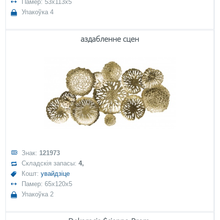
Памер: 53x113x5
Упакоўка 4
аздабленне сцен
Знак:
121973
Складскія запасы:
4,
Кошт:
увайдзіце
Памер: 65x120x5
Упакоўка 2