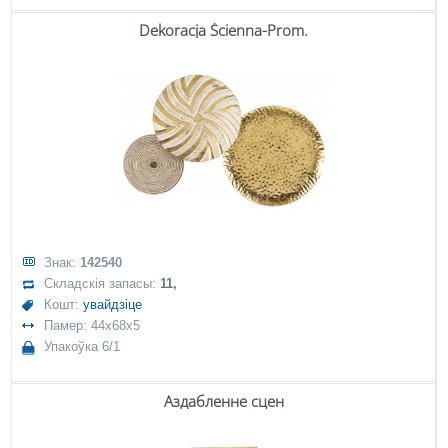
Dekoracja Ścienna-Prom.
Знак:
142540
Складскія запасы:
11,
Кошт:
увайдзіце
Памер: 44x68x5
Упакоўка 6/1
Аздабленне сцен