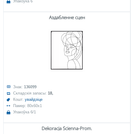
Упакоўка 6
Аздабленне сцен
Знак:
136099
Складскія запасы:
18,
Кошт:
увайдзіце
Памер: 80x60x1
Упакоўка 6/1
Dekoracja Ścienna-Prom.