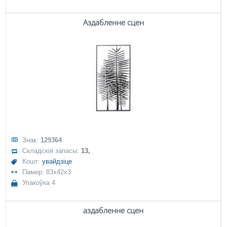
Аздабленне сцен
Знак:
129364
Складскія запасы:
13,
Кошт:
увайдзіце
Памер: 83x42x3
Упакоўка 4
аздабленне сцен