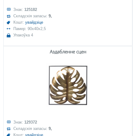
Знак:
125182
Складскія запасы:
9,
Кошт:
увайдзіце
Памер: 90x40x2,5
Упакоўка 4
Аздабленне сцен
Знак:
129372
Складскія запасы:
9,
Кошт:
увайдзіце