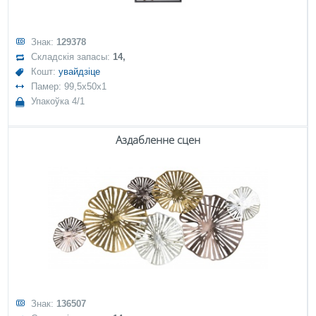
Знак:
129378
Складскія запасы:
14,
Кошт:
увайдзіце
Памер: 99,5x50x1
Упакоўка 4/1
Аздабленне сцен
Знак:
136507