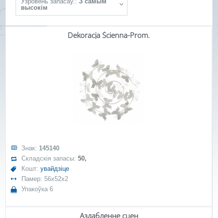
Ўзровень запасаў.:
З самым
высокім
Dekoracja Ścienna-Prom.
Знак:
145140
Складскія запасы:
50,
Кошт:
увайдзіце
Памер: 56x52x2
Упакоўка 6
Аздабленне сцен