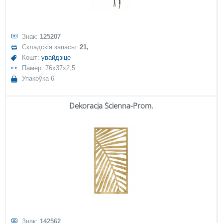
Знак:
125207
Складскія запасы:
21,
Кошт:
увайдзіце
Памер: 76x37x2,5
Упакоўка 6
Dekoracja Ścienna-Prom.
Знак:
142562