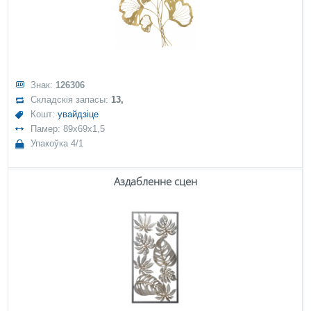
Знак:
126306
Складскія запасы:
13,
Кошт:
увайдзіце
Памер: 89x69x1,5
Упакоўка 4/1
Аздабленне сцен