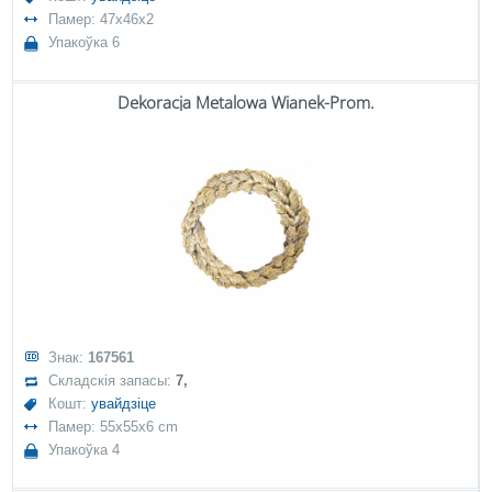
Памер: 47x46x2
Упакоўка 6
Dekoracja Metalowa Wianek-Prom.
Знак:
167561
Складскія запасы:
7,
Кошт:
увайдзіце
Памер: 55x55x6 cm
Упакоўка 4