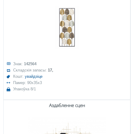
Знак:
142564
Складскія запасы:
17,
Кошт:
увайдзіце
Памер: 90x35x3
Упакоўка 8/1
Аздабленне сцен