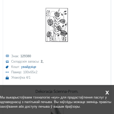
Знак:
129380
Складскія запасы:
2,
Кошт:
увайдзіце
Памер: 100x65x2
Упакоўка 4/1
x
Dekoracja Ścienna-Prom.
Мы выкарыстоўваем тэхналогію «кук» для прадастаўлення паслуг у
адпаведнасці з палітыкай печыва. Вы заўсёды можаце змяніць правілы
захоўвання або доступу печыва ў вашым браўзэры.