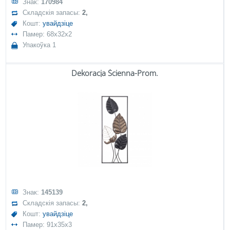
Знак:
170984
Складскія запасы:
2,
Кошт:
увайдзіце
Памер: 68x32x2
Упакоўка 1
Dekoracja Ścienna-Prom.
Знак:
145139
Складскія запасы:
2,
Кошт:
увайдзіце
Памер: 91x35x3