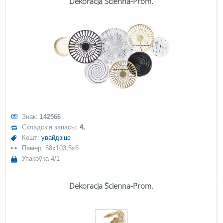
Dekoracja Ścienna-Prom.
Знак:
142566
Складскія запасы:
4,
Кошт:
увайдзіце
Памер: 58x103,5x6
Упакоўка 4/1
Dekoracja Ścienna-Prom.