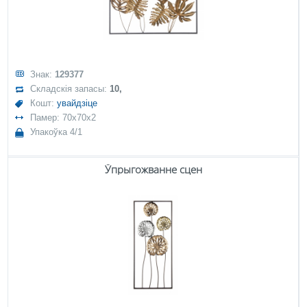
Знак:
129377
Складскія запасы:
10,
Кошт:
увайдзіце
Памер: 70x70x2
Упакоўка 4/1
Ўпрыгожванне сцен