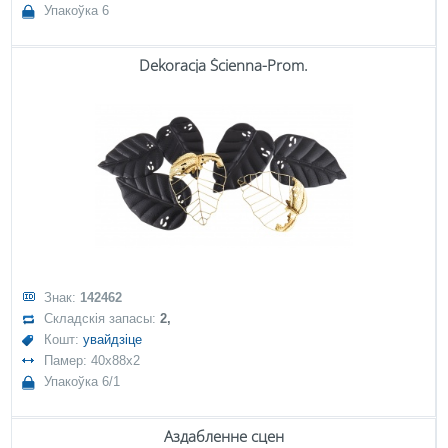
Упакоўка 6
Dekoracja Ścienna-Prom.
Знак:
142462
Складскія запасы:
2,
Кошт:
увайдзіце
Памер: 40x88x2
Упакоўка 6/1
Аздабленне сцен