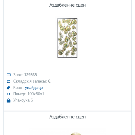
Аздабленне сцен
Знак:
129365
Складскія запасы:
6,
Кошт:
увайдзіце
Памер: 100x50x1
Упакоўка 6
Аздабленне сцен