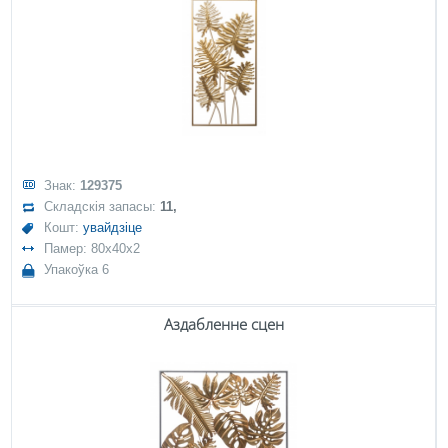
Знак:
129375
Складскія запасы:
11,
Кошт:
увайдзіце
Памер: 80x40x2
Упакоўка 6
Аздабленне сцен