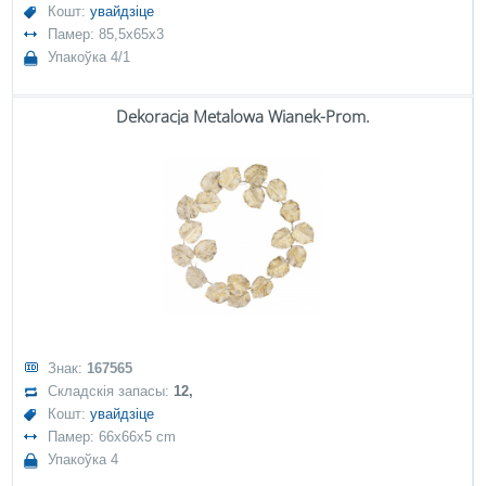
Кошт:
увайдзіце
Памер: 85,5x65x3
Упакоўка 4/1
Dekoracja Metalowa Wianek-Prom.
Знак:
167565
Складскія запасы:
12,
Кошт:
увайдзіце
Памер: 66x66x5 cm
Упакоўка 4