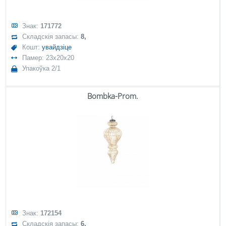
Знак:
171772
Складскія запасы:
8,
Кошт:
увайдзіце
Памер: 23x20x20
Упакоўка 2/1
Bombka-Prom.
Знак:
172154
Складскія запасы:
6,