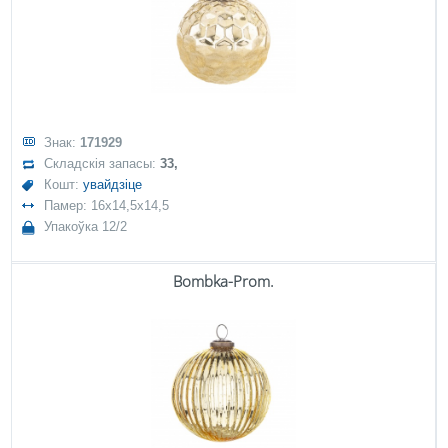
Знак:
171929
Складскія запасы:
33,
Кошт:
увайдзіце
Памер: 16x14,5x14,5
Упакоўка 12/2
Bombka-Prom.