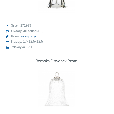
Знак:
171769
Складскія запасы:
0,
Кошт:
увайдзіце
Памер: 17x12,5x12,5
Упакоўка 12/1
Bombka Dzwonek-Prom.