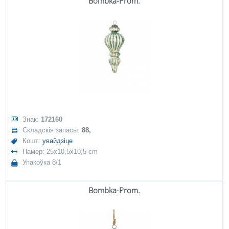
Bombka-Prom.
Знак:
172160
Складскія запасы:
88,
Кошт:
увайдзіце
Памер: 25x10,5x10,5 cm
Упакоўка 8/1
Bombka-Prom.