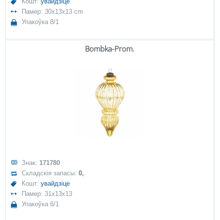
Кошт:
увайдзіце
Памер: 30x13x13 cm
Упакоўка 8/1
Bombka-Prom.
Знак:
171780
Складскія запасы:
0,
Кошт:
увайдзіце
Памер: 31x13x13
Упакоўка 6/1