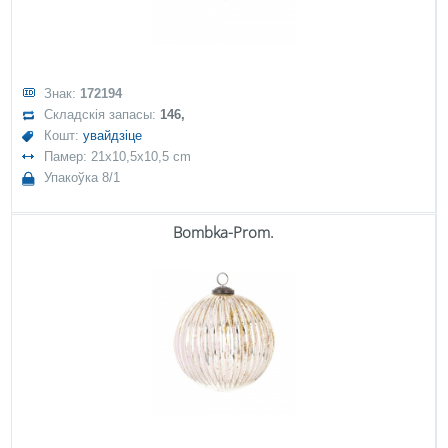
Знак:
172194
Складскія запасы:
146,
Кошт:
увайдзіце
Памер: 21x10,5x10,5 cm
Упакоўка 8/1
Bombka-Prom.