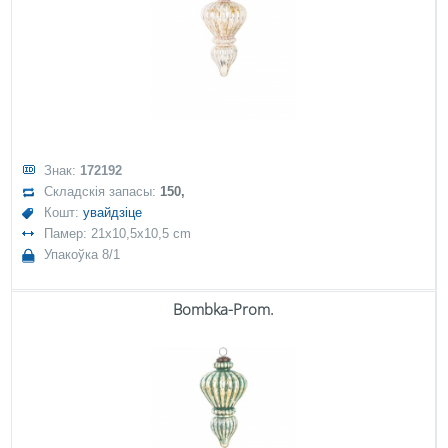
Знак:
172192
Складскія запасы:
150,
Кошт:
увайдзіце
Памер: 21x10,5x10,5 cm
Упакоўка 8/1
Bombka-Prom.