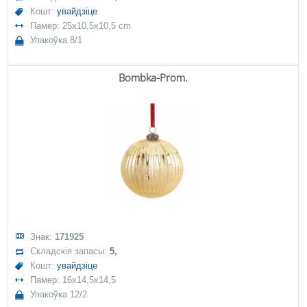
Кошт:
увайдзіце
Памер: 25x10,5x10,5 cm
Упакоўка 8/1
Bombka-Prom.
Знак:
171925
Складскія запасы:
5,
Кошт:
увайдзіце
Памер: 16x14,5x14,5
Упакоўка 12/2