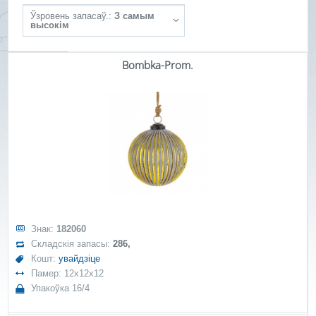
Ўзровень запасаў.:
З самым
высокім
Bombka-Prom.
Знак:
182060
Складскія запасы:
286,
Кошт:
увайдзіце
Памер: 12x12x12
Упакоўка 16/4