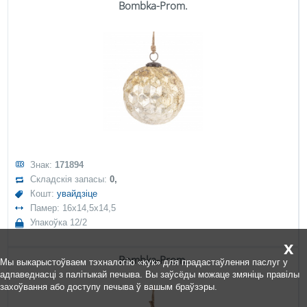
Bombka-Prom.
Знак:
171894
Складскія запасы:
0,
Кошт:
увайдзіце
Памер: 16x14,5x14,5
Упакоўка 12/2
x
Bombka-Prom.
Мы выкарыстоўваем тэхналогію «кук» для прадастаўлення паслуг у
адпаведнасці з палітыкай печыва. Вы заўсёды можаце змяніць правілы
захоўвання або доступу печыва ў вашым браўзэры.