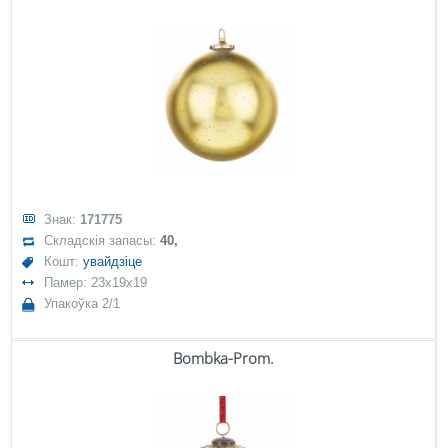
Знак:
171775
Складскія запасы:
40,
Кошт:
увайдзіце
Памер: 23x19x19
Упакоўка 2/1
Bombka-Prom.