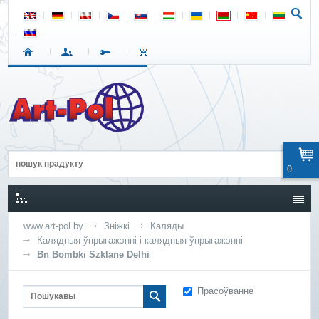
0
www.art-pol.by
Зніжкі
Каляды
Калядныя ўпрыгажэнні і калядныя ўпрыгажэнні
Bn Bombki Szklane Delhi
Прасоўванне