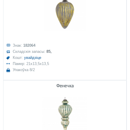
Знак:
182064
Складскія запасы:
85,
Кошт:
увайдзіце
Памер: 21x13,5x13,5
Упакоўка 8/2
Фенечка