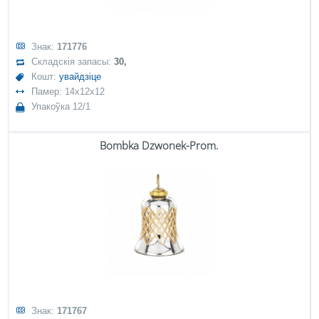
Знак:
171776
Складскія запасы:
30,
Кошт:
увайдзіце
Памер: 14x12x12
Упакоўка 12/1
Bombka Dzwonek-Prom.
Знак:
171767