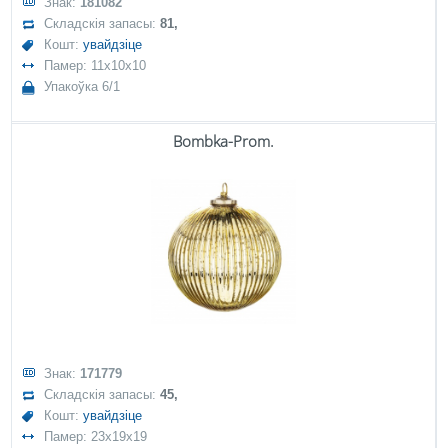
Знак:
181082
Складскія запасы:
81,
Кошт:
увайдзіце
Памер: 11x10x10
Упакоўка 6/1
Bombka-Prom.
Знак:
171779
Складскія запасы:
45,
Кошт:
увайдзіце
Памер: 23x19x19