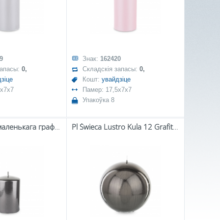
9
Знак:
162420
запасы:
0,
Складскія запасы:
0,
зіце
Кошт:
увайдзіце
5x7x7
Памер: 17,5x7x7
Упакоўка 8
Pl Люстэрка маленькага графітнага валіка
Pl Świeca Lustro Kula 12 Grafitowy-Prom.