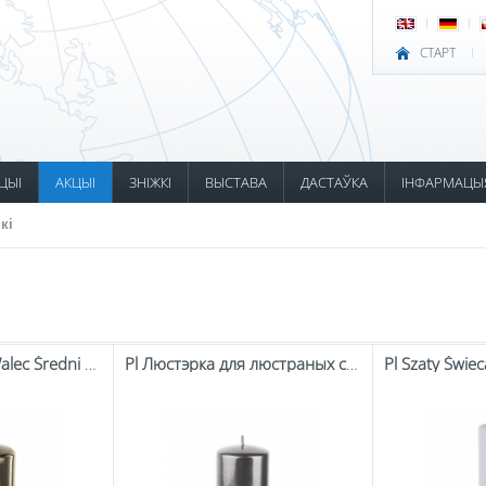
СТАРТ
ЦЫІ
АКЦЫІ
ЗНІЖКІ
ВЫСТАВА
ДАСТАЎКА
ІНФАРМАЦЫ
кі
Pl Świeca Lustro Walec Średni Fi 8 Grafitowy-Prom.
Pl Люстэрка для люстраных свечак Сярэдні графіт