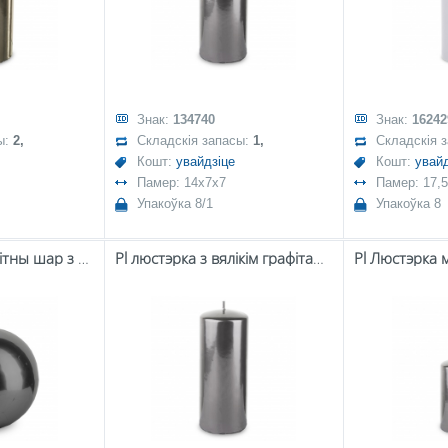
Знак:
134740
Знак:
16242
ы:
2,
Складскія запасы:
1,
Складскія 
Кошт:
увайдзіце
Кошт:
увайд
Памер: 14x7x7
Памер: 17,
Упакоўка 8/1
Упакоўка 8
Pl люстраны графітны шар з свечкамі
Pl люстэрка з вялікім графітам, люстэрка