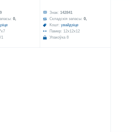
9
Знак:
142841
запасы:
0,
Складскія запасы:
0,
зіце
Кошт:
увайдзіце
7x7
Памер: 12x12x12
/1
Упакоўка 8