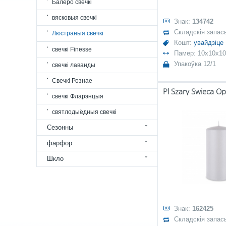
Балеро свечкі
вясковыя свечкі
Знак:
134742
Складскія запас
Люстраныя свечкі
Кошт:
увайдзіце
свечкі Finesse
Памер: 10x10x10
Упакоўка 12/1
свечкі лаванды
Свечкі Рознае
свечкі Фларэнцыя
святлодыёдныя свечкі
Сезонны
фарфор
Шкло
Знак:
162425
Складскія запас