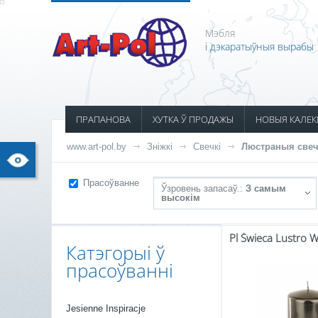
Мэбля
і дэкаратыўныя вырабы
ПРАПАНОВА
ХУТКА Ў ПРОДАЖЫ
НОВЫЯ КАЛЕК
www.art-pol.by
Зніжкі
Свечкі
Люстраныя свеч
Прасоўванне
Ўзровень запасаў.:
З самым
высокім
Катэгорыі ў
прасоўванні
Jesienne Inspiracje