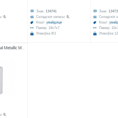
Знак:
134741
Знак:
13473
ы:
0,
Складскія запасы:
0,
Складскія 
Кошт:
увайдзіце
Кошт:
увайд
Памер: 18x7x7
Памер: 10x
Упакоўка 8/1
Упакоўка 12
Pl Szary Świeca Opal Metallic Mat W Śr.fi7-Prom.
ы:
0,