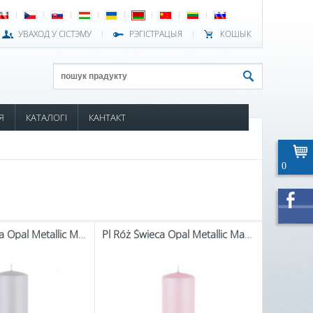
УВАХОД У СІСТЭМУ
РЭГІСТРАЦЫЯ
КОШЫК
Я
КАТАЛОГІ
КАНТАКТ
0
Pl Szaty Świeca Opal Metallic Mat W Duży Fi7-Prom.
Pl Róż Świeca Opal Metallic Mat W Duży Fi7-Prom.