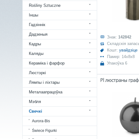
Rośliny Sztuczne
Іншы
Гадзіннік
Дадзеныя
Знак:
142842
Складскія запас
Кадры
Кошт:
увайдзіце
Каляды
Памер: 14x8x8
Кераміка і фарфор
Упакоўка 6
Люстэркі
Лямпы і ліхтары
Металаапрацоўка
Мэбля
Свечкі
Aurora-Bis
Świece Figurki