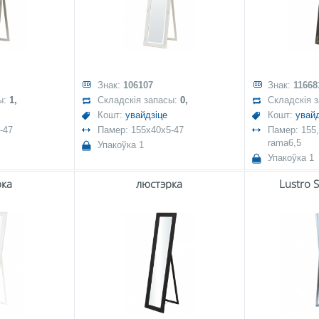
Знак:
106107
Знак:
11668
ы:
1,
Складскія запасы:
0,
Складскія 
Кошт:
увайдзіце
Кошт:
увайд
-47
Памер: 155x40x5-47
Памер: 155,
rama6,5
Упакоўка 1
Упакоўка 1
рка
люстэрка
Lustro 