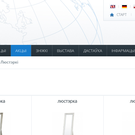
СТАРТ
ЦЫІ
АКЦЫІ
ЗНІЖКІ
ВЫСТАВА
ДАСТАЎКА
ІНФАРМАЦЫ
 Люстэркі
рка
люстэрка
лю