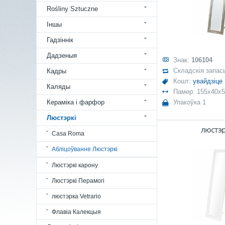
Rośliny Sztuczne
Іншы
Гадзіннік
Дадзеныя
Знак:
106104
Складскія запас
Кадры
Кошт:
увайдзіце
Каляды
Памер: 155x40x5
Кераміка і фарфор
Упакоўка 1
Люстэркі
люстэ
Casa Roma
Абліцоўванне Люстэркі
Люстэркі карону
Люстэркі Перамогі
люстэрка Vetrario
Флавіа Калекцыя