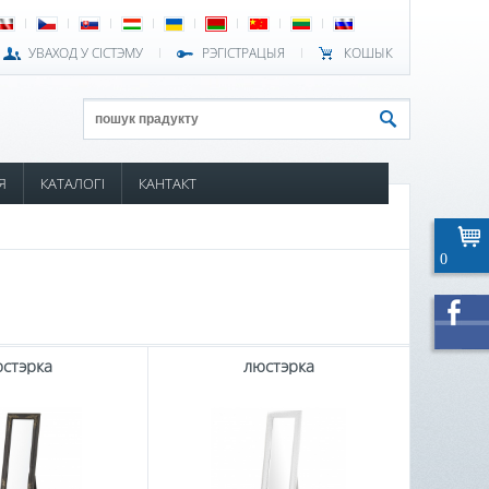
УВАХОД У СІСТЭМУ
РЭГІСТРАЦЫЯ
КОШЫК
Я
КАТАЛОГІ
КАНТАКТ
0
стэрка
люстэрка