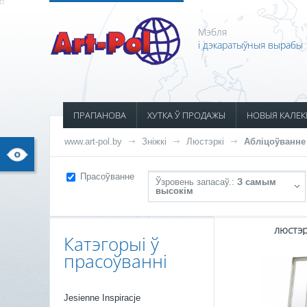
Мэбля
і дэкаратыўныя вырабы
ПРАПАНОВА
ХУТКА Ў ПРОДАЖЫ
НОВЫЯ КАЛЕК
www.art-pol.by
Зніжкі
Люстэркі
Абліцоўванне
Прасоўванне
Ўзровень запасаў.:
З самым
высокім
люстэ
Катэгорыі ў
прасоўванні
Jesienne Inspiracje