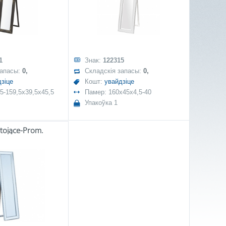
1
Знак:
122315
запасы:
0,
Складскія запасы:
0,
зіце
Кошт:
увайдзіце
5-159,5x39,5x45,5
Памер: 160x45x4,5-40
Упакоўка 1
Stojące-Prom.