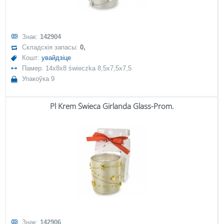
Знак:
142904
Складскія запасы:
0,
Кошт:
увайдзіце
Памер: 14x8x8 świeczka 8,5x7,5x7,5
Упакоўка 9
Pl Krem Świeca Girlanda Glass-Prom.
Знак:
142906