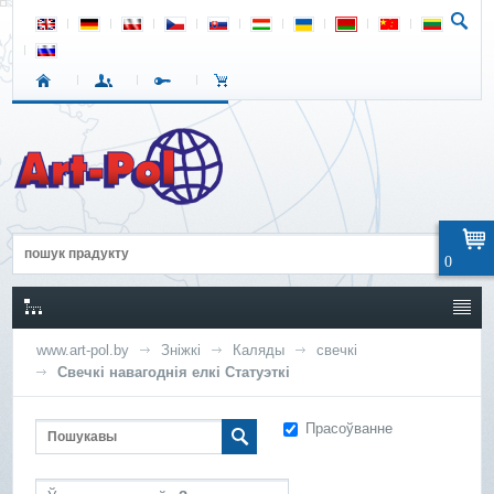
0
www.art-pol.by
Зніжкі
Каляды
свечкі
Свечкі навагоднія елкі Статуэткі
Прасоўванне