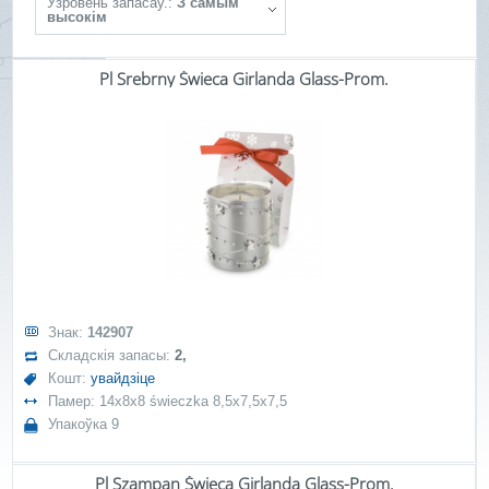
Ўзровень запасаў.:
З самым
высокім
Pl Srebrny Świeca Girlanda Glass-Prom.
Знак:
142907
Складскія запасы:
2,
Кошт:
увайдзіце
Памер: 14x8x8 świeczka 8,5x7,5x7,5
Упакоўка 9
Pl Szampan Świeca Girlanda Glass-Prom.