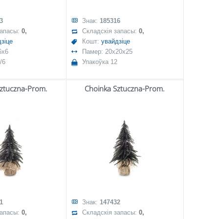
3
Знак:
185316
запасы:
0,
Складскія запасы:
0,
зіце
Кошт:
увайдзіце
6x6
Памер: 20x20x25
/6
Упакоўка 12
Sztuczna-Prom.
Choinka Sztuczna-Prom.
1
Знак:
147432
запасы:
0,
Складскія запасы:
0,