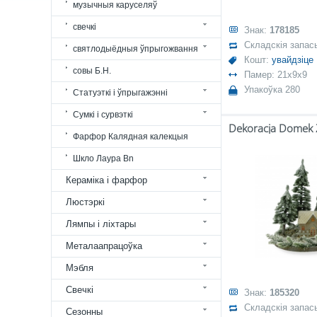
музычныя каруселяў
свечкі
Знак:
178185
Складскія запас
святлодыёдныя ўпрыгожвання
Кошт:
увайдзіце
совы Б.Н.
Памер: 21x9x9
Упакоўка 280
Статуэткі і ўпрыгажэнні
Сумкі і сурвэткі
Фарфор Калядная калекцыя
Шкло Лаура Bn
Кераміка і фарфор
Люстэркі
Лямпы і ліхтары
Металаапрацоўка
Мэбля
Свечкі
Знак:
185320
Складскія запас
Сезонны