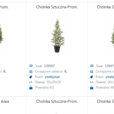
Prom.
Choinka Sztuczna-Prom.
Choinka 
Знак:
139507
Знак:
13947
ы:
0,
Складскія запасы:
0,
Складскія 
Кошт:
увайдзіце
Кошт:
увайд
Памер: 55x20x20
Памер: 30x
Упакоўка 6/1
Упакоўка 48
 ёлка
Choinka Sztuczna-Prom.
Choinka 