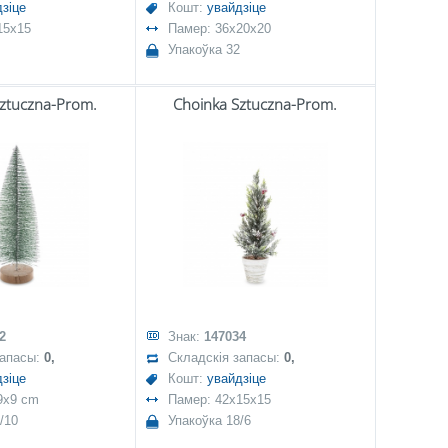
зіце
Кошт:
увайдзіце
15x15
Памер: 36x20x20
Упакоўка 32
Sztuczna-Prom.
Choinka Sztuczna-Prom.
2
Знак:
147034
запасы:
0,
Складскія запасы:
0,
зіце
Кошт:
увайдзіце
9x9 cm
Памер: 42x15x15
/10
Упакоўка 18/6