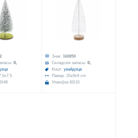
2
Знак:
160850
запасы:
0,
Складскія запасы:
0,
зіце
Кошт:
увайдзіце
,5x7,5
Памер: 25x9x9 cm
0/48
Упакоўка 60/10