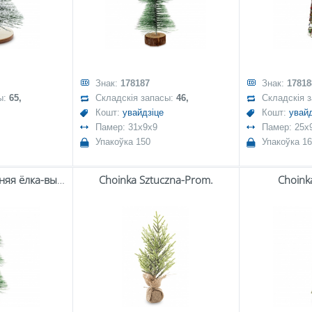
Знак:
178187
Знак:
17818
ы:
65,
Складскія запасы:
46,
Складскія 
Кошт:
увайдзіце
Кошт:
увайд
Памер: 31x9x9
Памер: 25x
Упакоўка 150
Упакоўка 1
Штучная навагодняя ёлка-выпускны.
Choinka Sztuczna-Prom.
Choink