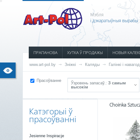
Мэбля
і дэкаратыўныя вырабы
ПРАПАНОВА
ХУТКА Ў ПРОДАЖЫ
НОВЫЯ КАЛЕК
www.art-pol.by
Зніжкі
Каляды
Галінкі і наваго
Прасоўванне
Ўзровень запасаў.:
З самым
высокім
Choinka Sztuc
Катэгорыі ў
прасоўванні
Jesienne Inspiracje