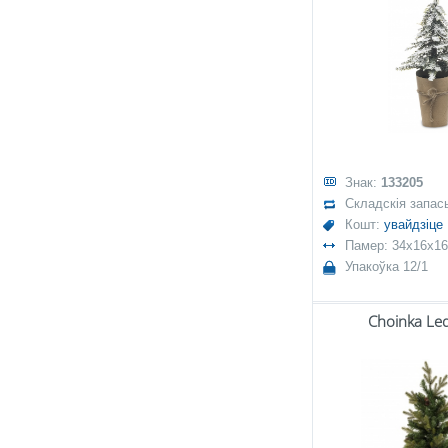
Знак:
133205
Складскія запас
Кошт:
увайдзіце
Памер: 34x16x16
Упакоўка 12/1
Choinka Le