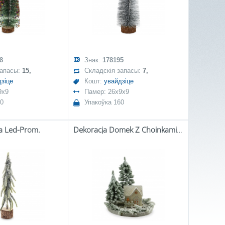
8
Знак:
178195
запасы:
15,
Складскія запасы:
7,
зіце
Кошт:
увайдзіце
9x9
Памер: 26x9x9
60
Упакоўка 160
a Led-Prom.
Dekoracja Domek Z Choinkami-Prom.