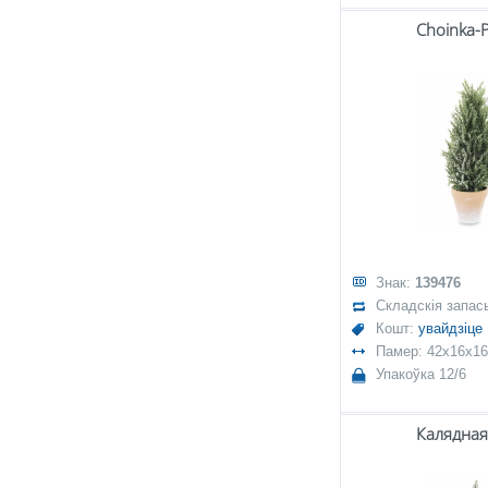
Choinka-
Знак:
139476
Складскія запас
Кошт:
увайдзіце
Памер: 42x16x16
Упакоўка 12/6
Калядная