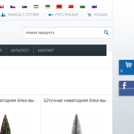
УВАХОД У СІСТЭМУ
РЭГІСТРАЦЫЯ
КОШЫК
Я
КАТАЛОГІ
КАНТАКТ
0
Штучная навагодняя ёлка-выпускны.
Штучная навагодняя ёлка-выпускны.