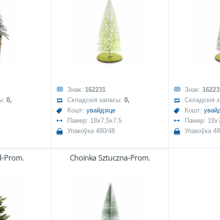
Знак:
162231
Знак:
16223
ы:
0,
Складскія запасы:
0,
Складскія 
Кошт:
увайдзіце
Кошт:
увайд
Памер: 18x7,5x7,5
Памер: 18x7
Упакоўка 480/48
Упакоўка 48
d-Prom.
Choinka Sztuczna-Prom.