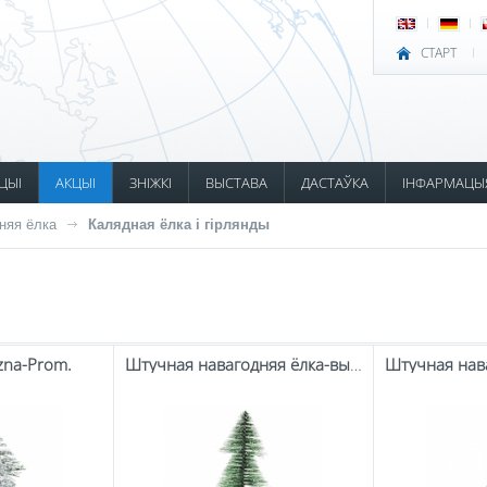
СТАРТ
ЦЫІ
АКЦЫІ
ЗНІЖКІ
ВЫСТАВА
ДАСТАЎКА
ІНФАРМАЦЫ
дняя ёлка
Калядная ёлка і гірлянды
zna-Prom.
Штучная навагодняя ёлка-выпускны.