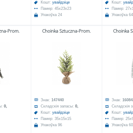
Кошт:
увайдзіце
Кошт:
увайд
Памер: 45x23x23
Памер: 27x
Упакоўка 24
Упакоўка 64
zna-Prom.
Choinka Sztuczna-Prom.
Choinka 
Знак:
147440
Знак:
16084
ы:
0,
Складскія запасы:
0,
Складскія 
Кошт:
увайдзіце
Кошт:
увайд
Памер: 35x15x15
Памер: 25x
Упакоўка 96
Упакоўка 60