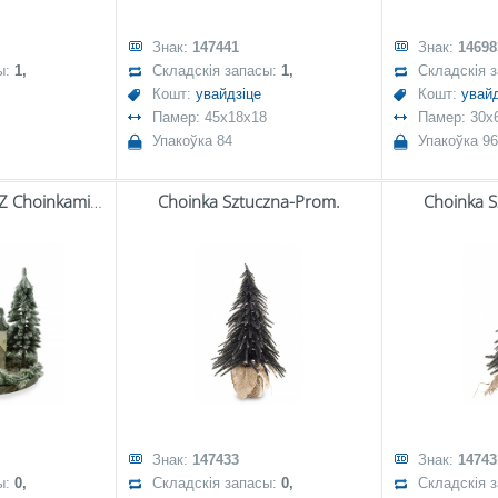
Знак:
147441
Знак:
14698
ы:
1,
Складскія запасы:
1,
Складскія 
Кошт:
увайдзіце
Кошт:
увайд
Памер: 45x18x18
Памер: 30x
Упакоўка 84
Упакоўка 96
Dekoracja Domek Z Choinkami-Prom.
Choinka Sztuczna-Prom.
Choinka 
Знак:
147433
Знак:
14743
ы:
0,
Складскія запасы:
0,
Складскія 