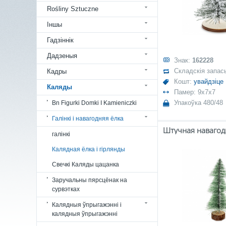
Rośliny Sztuczne
Іншы
Гадзіннік
Дадзеныя
Знак:
162228
Складскія запас
Кадры
Кошт:
увайдзіце
Каляды
Памер: 9x7x7
Упакоўка 480/48
Bn Figurki Domki I Kamieniczki
Галінкі і навагодняя ёлка
галінкі
Калядная ёлка і гірлянды
Свечкі Каляды цацанка
Заручальны пярсцёнак на
сурвэтках
Калядныя ўпрыгажэнні і
калядныя ўпрыгажэнні