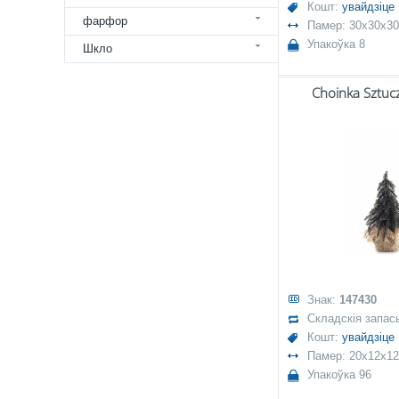
Кошт:
увайдзіце
фарфор
Памер: 30x30x30
Упакоўка 8
Шкло
Choinka Sztuc
Знак:
147430
Складскія запас
Кошт:
увайдзіце
Памер: 20x12x12
Упакоўка 96