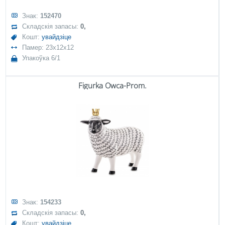
Знак:
152470
Складскія запасы:
0,
Кошт:
увайдзіце
Памер: 23x12x12
Упакоўка 6/1
Figurka Owca-Prom.
Знак:
154233
Складскія запасы:
0,
Кошт:
увайдзіце