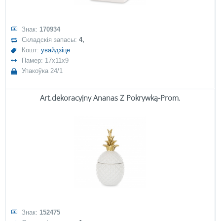
Знак:
170934
Складскія запасы:
4,
Кошт:
увайдзіце
Памер: 17x11x9
Упакоўка 24/1
Art.dekoracyjny Ananas Z Pokrywką-Prom.
Знак:
152475