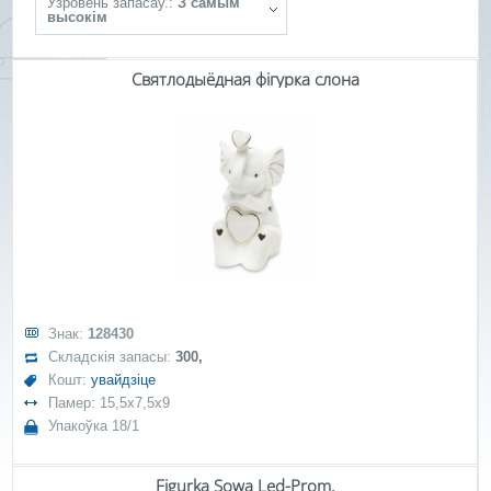
Ўзровень запасаў.:
З самым
высокім
Святлодыёдная фігурка слона
Знак:
128430
Складскія запасы:
300,
Кошт:
увайдзіце
Памер: 15,5x7,5x9
Упакоўка 18/1
Figurka Sowa Led-Prom.