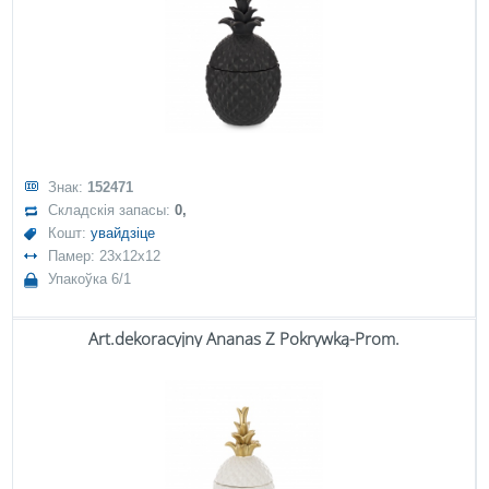
Знак:
152471
Складскія запасы:
0,
Кошт:
увайдзіце
Памер: 23x12x12
Упакоўка 6/1
Art.dekoracyjny Ananas Z Pokrywką-Prom.