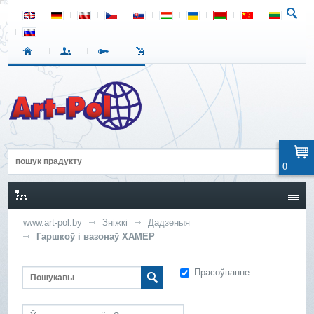
0
www.art-pol.by
Зніжкі
Дадзеныя
Гаршкоў і вазонаў ХАМЕР
Прасоўванне