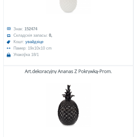
Знак:
152474
Складскія запасы:
0,
Кошт:
увайдзіце
Памер: 19x10x10 cm
Упакоўка 18/1
Art.dekoracyjny Ananas Z Pokrywką-Prom.