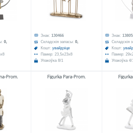
Знак:
130466
Знак:
13805
ы:
0,
Складскія запасы:
0,
Складскія 
Кошт:
увайдзіце
Кошт:
увайд
5x8
Памер: 23,5x23x8
Памер: 29x
Упакоўка 8/1
Упакоўка 4/
ina-Prom.
Figurka Para-Prom.
Figurk