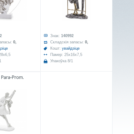
2
Знак:
140992
запасы:
0,
Складскія запасы:
0,
зіце
Кошт:
увайдзіце
28x6,5
Памер: 25x16x7,5
1
Упакоўка 8/1
a Para-Prom.