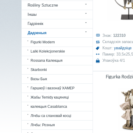
Rośliny Sztuczne
Іншы
Гадзіннік
Дадзеныя
Знак:
122310
Складскія запас
Figurki Modern
Кошт:
увайдзіце
Lalki Kolekcjonerskie
Памер: 33,5x25,
Упакоўка 4/1
Rossana Калекцыя
Skarbonki
Figurka Rodz
Вазы Бык
Гаршкоў і вазонаў ХАМЕР
Жабы Temidy кацяняці
калекцыя Casablanca
Лічбы са слановай косці
Лічбы: Розныя