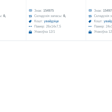
Знак:
154975
Знак:
15497
ы:
0,
Складскія запасы:
0,
Складскія 
Кошт:
увайдзіце
Кошт:
увайд
Памер: 26x14x7,5
Памер: 24x
Упакоўка 12/1
Упакоўка 12