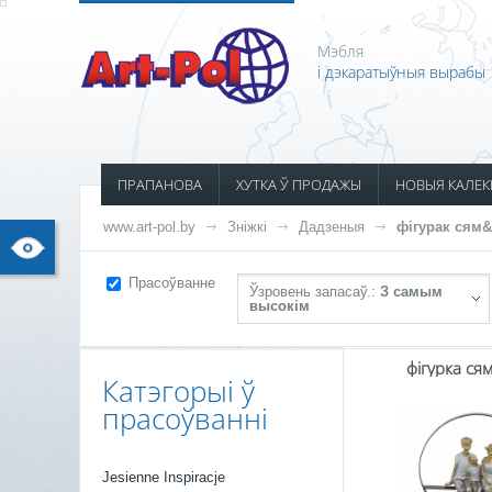
Мэбля
і дэкаратыўныя вырабы
ПРАПАНОВА
ХУТКА Ў ПРОДАЖЫ
НОВЫЯ КАЛЕК
www.art-pol.by
Зніжкі
Дадзеныя
фігурак сям&
Прасоўванне
Ўзровень запасаў.:
З самым
высокім
фігурка ся
Катэгорыі ў
прасоўванні
Jesienne Inspiracje