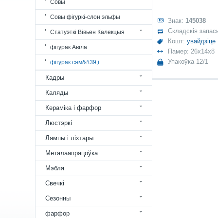
Совы
Совы фігуркі-слон эльфы
Знак:
145038
Складскія запас
Статуэткі Вівьен Калекцыя
Кошт:
увайдзіце
фігурак Авіла
Памер: 26x14x8
Упакоўка 12/1
фігурак сям&#39;і
Кадры
Каляды
Кераміка і фарфор
Люстэркі
Лямпы і ліхтары
Металаапрацоўка
Мэбля
Свечкі
Сезонны
фарфор