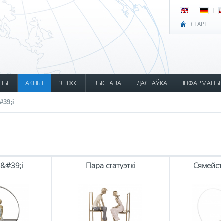
СТАРТ
ЦЫІ
АКЦЫІ
ЗНІЖКІ
ВЫСТАВА
ДАСТАЎКА
ІНФАРМАЦЫ
#39;і
м&#39;і
Пара статуэткі
Сямейст