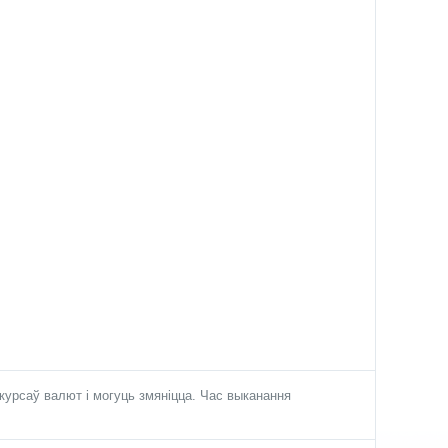
урсаў валют і могуць змяніцца. Час выканання