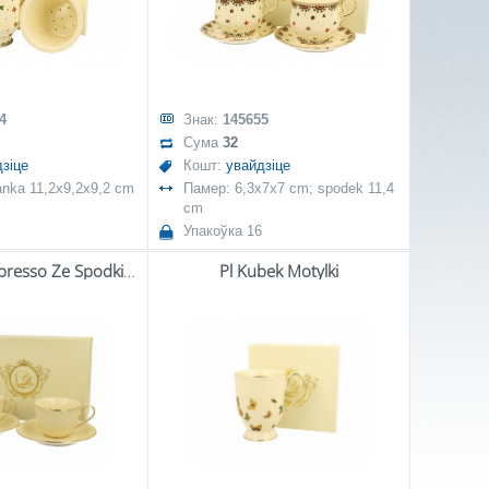
4
Знак:
145655
Сума
32
зіце
Кошт:
увайдзіце
żanka 11,2x9,2x9,2 cm
Памер: 6,3x7x7 cm; spodek 11,4
cm
Упакоўка 16
Pl Filiżanka Espresso Ze Spodkiem Vesper Kpl.2 Szt
Pl Kubek Motylki