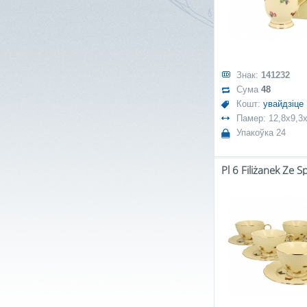
Знак:
141232
Сума
48
Кошт:
увайдзіце
Памер: 12,8x9,3x
Упакоўка 24