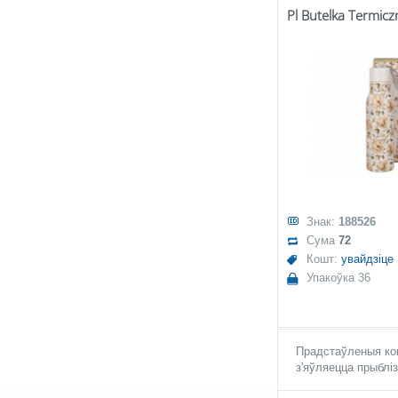
Знак:
188526
Сума
72
Кошт:
увайдзіце
Упакоўка 36
Прадстаўленыя кош
з'яўляецца прыблі