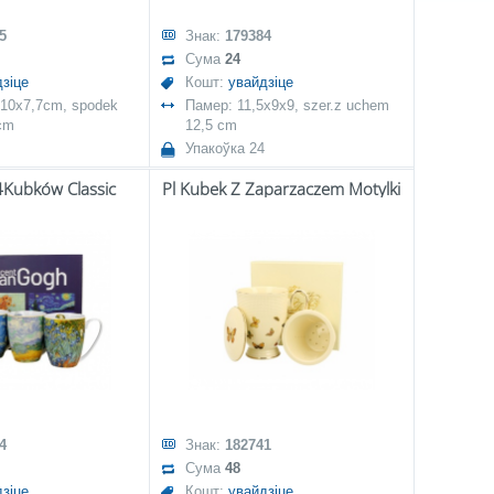
5
Знак:
179384
Сума
24
зіце
Кошт:
увайдзіце
x10x7,7cm, spodek
Памер: 11,5x9x9, szer.z uchem
cm
12,5 cm
Упакоўка 24
4Kubków Classic
Pl Kubek Z Zaparzaczem Motylki
4
Знак:
182741
Сума
48
зіце
Кошт:
увайдзіце