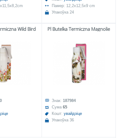
3x11,5x8,2cm
Памер: 12,2x12,5x9 cm
Упакоўка 24
ermiczna Wild Bird
Pl Butelka Termiczna Magnolie
0
Знак:
187984
Сума
65
зіце
Кошт:
увайдзіце
Упакоўка 36