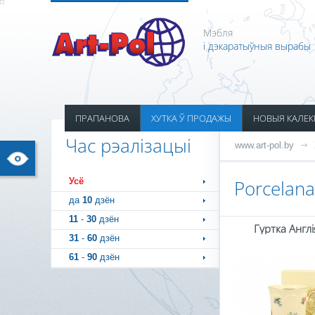
Мэбля
і дэкаратыўныя вырабы
ПРАПАНОВА
ХУТКА Ў ПРОДАЖЫ
НОВЫЯ КАЛЕК
Час рэалізацыі
www.art-pol.by
Усё
Porcelana
да
10
дзён
11
-
30
дзён
Гуртка Англ
31
-
60
дзён
61
-
90
дзён