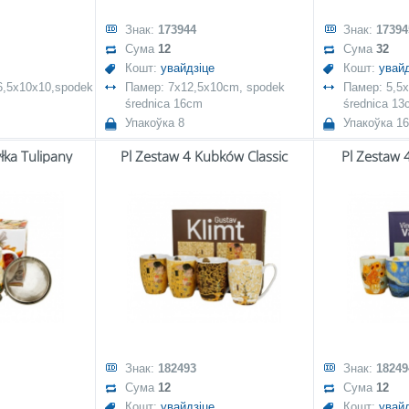
Знак:
173944
Знак:
17394
Сума
12
Сума
32
Кошт:
увайдзіце
Кошт:
увайд
 6,5x10x10,spodek
Памер: 7x12,5x10cm, spodek
Памер: 5,5
średnica 16cm
średnica 13
Упакоўка 8
Упакоўка 16
łka Tulipany
Pl Zestaw 4 Kubków Classic
Pl Zestaw 
Знак:
182493
Знак:
18249
Сума
12
Сума
12
Кошт:
увайдзіце
Кошт:
увайд