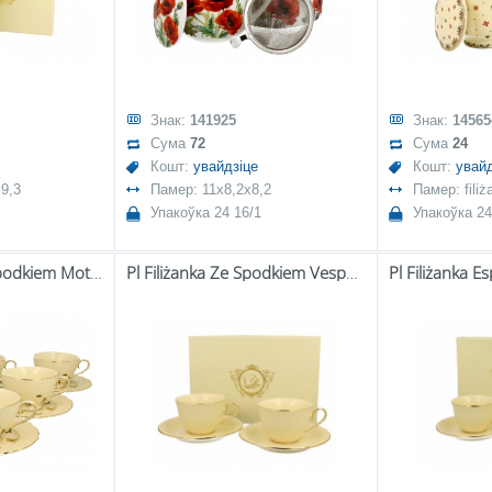
Знак:
141925
Знак:
14565
Сума
72
Сума
24
Кошт:
увайдзіце
Кошт:
увайд
9,3
Памер: 11x8,2x8,2
Памер: fili
Упакоўка 24 16/1
Упакоўка 24
Pl 6 Filiżanek Ze Spodkiem Motylki
Pl Filiżanka Ze Spodkiem Vesper Ecru Kpl. 2 Szt