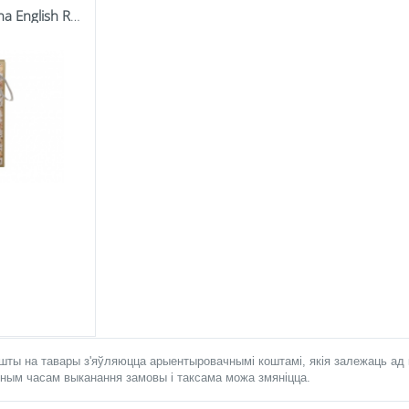
Pl Butelka Termiczna English Roses White
ты на тавары з'яўляюцца арыентыровачнымі коштамі, якія залежаць ад к
зным часам выканання замовы і таксама можа змяніцца.