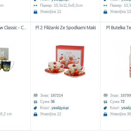
cm
Памер: 10,3x11,5x8,2cm
Памер: 10,
Упакоўка 12
Упакоўка 12
Pl Zestaw 4 Kubków Classic - C.monet
Pl 2 Filiżanki Ze Spodkami Maki
Pl Butelka T
Знак:
187214
Знак:
18799
Сума
36
Сума
72
Кошт:
увайдзіце
Кошт:
увайд
x8,2 cm
Упакоўка 12
Упакоўка 36