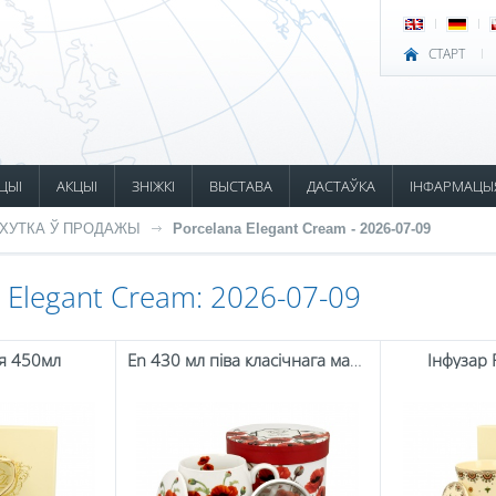
СТАРТ
ЦЫІ
АКЦЫІ
ЗНІЖКІ
ВЫСТАВА
ДАСТАЎКА
ІНФАРМАЦЫ
ХУТКА Ў ПРОДАЖЫ
Porcelana Elegant Cream - 2026-07-09
 Elegant Cream: 2026-07-09
ія 450мл
En 430 мл піва класічнага макавага піва
Інфузар 