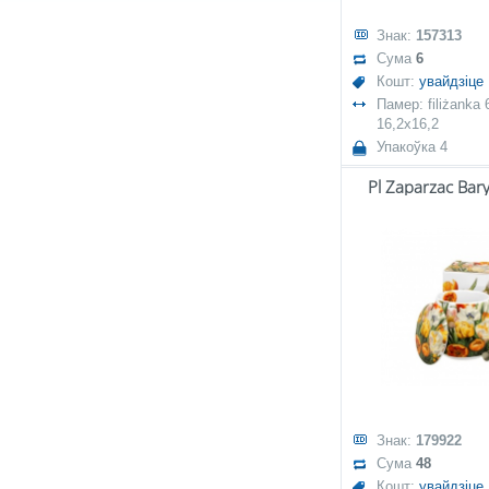
Знак:
157313
Сума
6
Кошт:
увайдзіце
Памер: filiżanka
16,2x16,2
Упакоўка 4
Pl Zaparzac Bary
Знак:
179922
Сума
48
Кошт:
увайдзіце