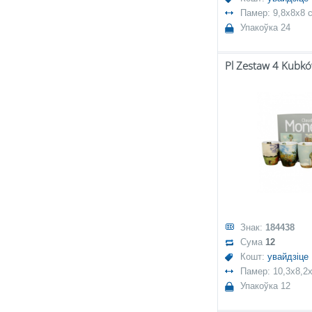
Памер: 9,8x8x8 
Упакоўка 24
Знак:
184438
Сума
12
Кошт:
увайдзіце
Памер: 10,3x8,2
Упакоўка 12