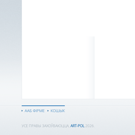
ААБ ФІРМЕ
КОШЫК
УСЕ ПРАВЫ ЗАХОЎВАЮЦЦА,
ART-POL
2026.