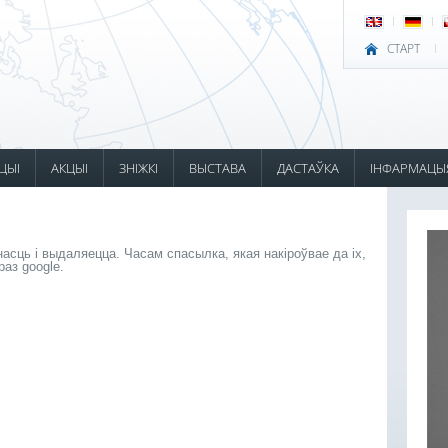
СТАРТ
ЦЫІ
АКЦЫІ
ЗНІЖКІ
ВЫСТАВА
ДАСТАЎКА
ІНФАРМАЦЫ
сць і выдаляецца. Часам спасылка, якая накіроўвае да іх,
аз google.