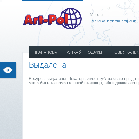
Мэбля
і дэкаратыўныя вырабы
ПРАПАНОВА
ХУТКА Ў ПРОДАЖЫ
НОВЫЯ КАЛЕК
Выдалена
Рэсурсы выдалены. Некаторы змест губляе сваю прыдатна
можа быць таксама на іншай старонцы, або індэксавана пр