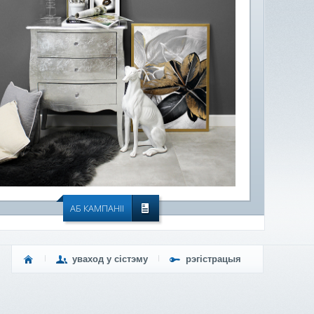
АБ КАМПАНІІ
уваход у сістэму
рэгістрацыя