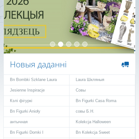
Новыя даданні
Bn Bombki Szklane Laura
Laura Шкляныя
Jesienne Inspiracje
Совы
Кэлі фігуркі
Bn Figurki Casa Roma
Bn Figurki Anioły
совы Б.Н.
антычная
Kolekcja Halloween
Bn Figurki Domki I
Bn Kolekcja Sweet