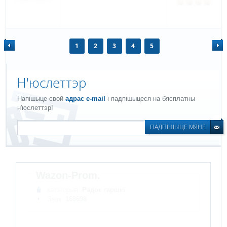
1
2
3
4
5
Н'юслеттэр
Напішыце свой
адрас e-mail
і падпішыцеся на бясплатны
н'юслеттэр!
ПАДПІШЫЦЕ МЯНЕ
Wazon-Prom.
катэгорыя:
Радок гаршкі
Знак:
168698